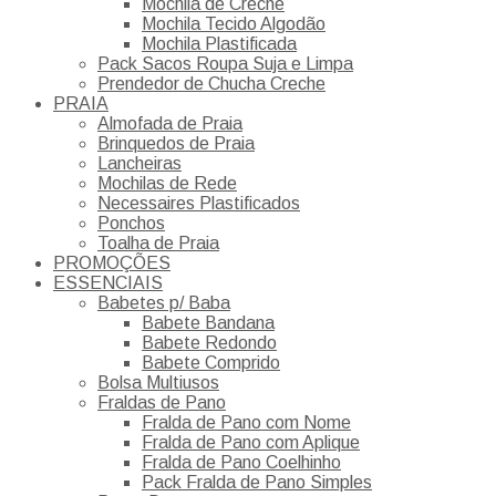
Mochila de Creche
Mochila Tecido Algodão
Mochila Plastificada
Pack Sacos Roupa Suja e Limpa
Prendedor de Chucha Creche
PRAIA
Almofada de Praia
Brinquedos de Praia
Lancheiras
Mochilas de Rede
Necessaires Plastificados
Ponchos
Toalha de Praia
PROMOÇÕES
ESSENCIAIS
Babetes p/ Baba
Babete Bandana
Babete Redondo
Babete Comprido
Bolsa Multiusos
Fraldas de Pano
Fralda de Pano com Nome
Fralda de Pano com Aplique
Fralda de Pano Coelhinho
Pack Fralda de Pano Simples