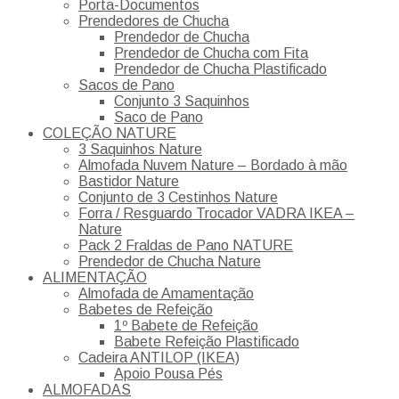
Porta-Documentos
Prendedores de Chucha
Prendedor de Chucha
Prendedor de Chucha com Fita
Prendedor de Chucha Plastificado
Sacos de Pano
Conjunto 3 Saquinhos
Saco de Pano
COLEÇÃO NATURE
3 Saquinhos Nature
Almofada Nuvem Nature – Bordado à mão
Bastidor Nature
Conjunto de 3 Cestinhos Nature
Forra / Resguardo Trocador VADRA IKEA –
Nature
Pack 2 Fraldas de Pano NATURE
Prendedor de Chucha Nature
ALIMENTAÇÃO
Almofada de Amamentação
Babetes de Refeição
1º Babete de Refeição
Babete Refeição Plastificado
Cadeira ANTILOP (IKEA)
Apoio Pousa Pés
ALMOFADAS