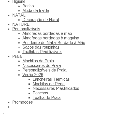
Higiene
Banho
Muda da fralda
NATAL
Decoração de Natal
NATURE
Personalizáveis
Almofadas bordadas à mão
Almofadas bordadas à maquina
Pendente de Natal Bordado à Mão
Sacos das roupinhas
Toalhitas Reutilizáveis
Praia
Mochilas de Praia
Necessaires de Praia
Personalizáveis de Praia
Verão 2026
Lancheiras Térmicas
Mochilas de Rede
Necessaires Plastificados
Ponchos
Toalha de Praia
Promoções