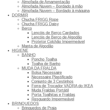
Almofada de Amamentação
Almofada Nuvem – Bordado à mão
Almofada Nuvem – Bordado à máquina
DORMIR
Chucha FRIGG Rope
Chucha FRIGG Daisy
Berço
Lençóis de Berço Cardados
Lençóis de Berço de Algodão
Protetor Colchão Impermeável
Manta de Algodão
HIGIENE
BANHO
Poncho Toalha
Toalha de Banho
MUDA DA FRALDA
Bolsa Necessaire
Necessaire Plastificado
Conjunto de 3 Cestinhos
Forra de Trocador VADRA do IKEA
Muda Fraldas Portátil
Porta Toalhitas e Fraldas
Resguardo Impermeável
BRINQUEDOS
Brinquedos de Praia