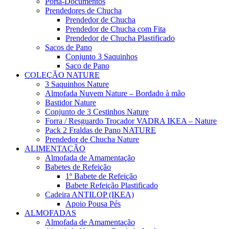
Porta-Documentos
Prendedores de Chucha
Prendedor de Chucha
Prendedor de Chucha com Fita
Prendedor de Chucha Plastificado
Sacos de Pano
Conjunto 3 Saquinhos
Saco de Pano
COLEÇÃO NATURE
3 Saquinhos Nature
Almofada Nuvem Nature – Bordado à mão
Bastidor Nature
Conjunto de 3 Cestinhos Nature
Forra / Resguardo Trocador VADRA IKEA – Nature
Pack 2 Fraldas de Pano NATURE
Prendedor de Chucha Nature
ALIMENTAÇÃO
Almofada de Amamentação
Babetes de Refeição
1º Babete de Refeição
Babete Refeição Plastificado
Cadeira ANTILOP (IKEA)
Apoio Pousa Pés
ALMOFADAS
Almofada de Amamentação