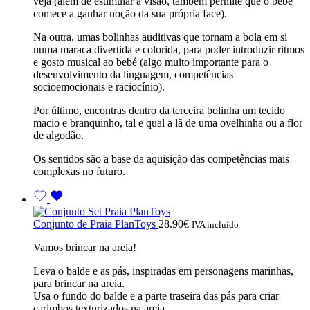
veja (além de estimular a visão, também permite que o bebé
comece a ganhar noção da sua própria face).
Na outra, umas bolinhas auditivas que tornam a bola em si
numa maraca divertida e colorida, para poder introduzir ritmos
e gosto musical ao bebé (algo muito importante para o
desenvolvimento da linguagem, competências
socioemocionais e raciocínio).
Por último, encontras dentro da terceira bolinha um tecido
macio e branquinho, tal e qual a lã de uma ovelhinha ou a flor
de algodão.
Os sentidos são a base da aquisição das competências mais
complexas no futuro.
Conjunto de Praia PlanToys
28.90
€
IVA incluído
Vamos brincar na areia!
Leva o balde e as pás, inspiradas em personagens marinhas,
para brincar na areia.
Usa o fundo do balde e a parte traseira das pás para criar
carimbos texturizados na areia.