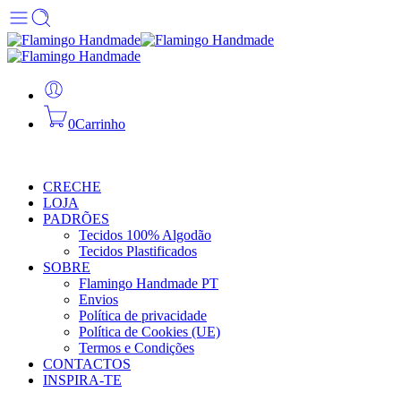
0
Carrinho
CRECHE
LOJA
PADRÕES
Tecidos 100% Algodão
Tecidos Plastificados
SOBRE
Flamingo Handmade PT
Envios
Política de privacidade
Política de Cookies (UE)
Termos e Condições
CONTACTOS
INSPIRA-TE