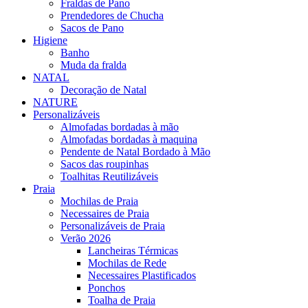
Fraldas de Pano
Prendedores de Chucha
Sacos de Pano
Higiene
Banho
Muda da fralda
NATAL
Decoração de Natal
NATURE
Personalizáveis
Almofadas bordadas à mão
Almofadas bordadas à maquina
Pendente de Natal Bordado à Mão
Sacos das roupinhas
Toalhitas Reutilizáveis
Praia
Mochilas de Praia
Necessaires de Praia
Personalizáveis de Praia
Verão 2026
Lancheiras Térmicas
Mochilas de Rede
Necessaires Plastificados
Ponchos
Toalha de Praia