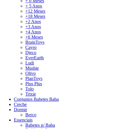
+ 0 Meses
+ 5 Anos
+12 Meses
+18 Meses
+2 Anos
+3 Anos
+4 Anos
+6 Meses
BrainToys
Cayro
Djeco
EverEarth
Ludi
Mushie
Olivo
PlanToys
Plus Plus
Tolo
Trixie
Conjuntos Babetes Baba
Creche
Dormir
Berço
Essenciais
Babetes p/ Baba