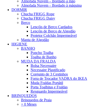
Almofada Nuvem – Bordado à mão
Almofada Nuvem – Bordado à máquina
DORMIR
Chucha FRIGG Rope
Chucha FRIGG Daisy
Berço
Lençóis de Berço Cardados
Lençóis de Berço de Algodão
Protetor Colchão Impermeável
Manta de Algodão
HIGIENE
BANHO
Poncho Toalha
Toalha de Banho
MUDA DA FRALDA
Bolsa Necessaire
Necessaire Plastificado
Conjunto de 3 Cestinhos
Forra de Trocador VADRA do IKEA
Muda Fraldas Portátil
Porta Toalhitas e Fraldas
Resguardo Impermeável
BRINQUEDOS
Brinquedos de Praia
+ 0 Meses