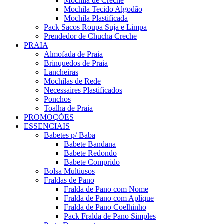
Mochila de Creche
Mochila Tecido Algodão
Mochila Plastificada
Pack Sacos Roupa Suja e Limpa
Prendedor de Chucha Creche
PRAIA
Almofada de Praia
Brinquedos de Praia
Lancheiras
Mochilas de Rede
Necessaires Plastificados
Ponchos
Toalha de Praia
PROMOÇÕES
ESSENCIAIS
Babetes p/ Baba
Babete Bandana
Babete Redondo
Babete Comprido
Bolsa Multiusos
Fraldas de Pano
Fralda de Pano com Nome
Fralda de Pano com Aplique
Fralda de Pano Coelhinho
Pack Fralda de Pano Simples