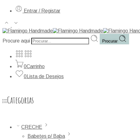
Entrar / Registar
Procure aqui
Procurar
0
Carrinho
0
Lista de Desejos
Categorias
CRECHE
Babetes p/ Baba