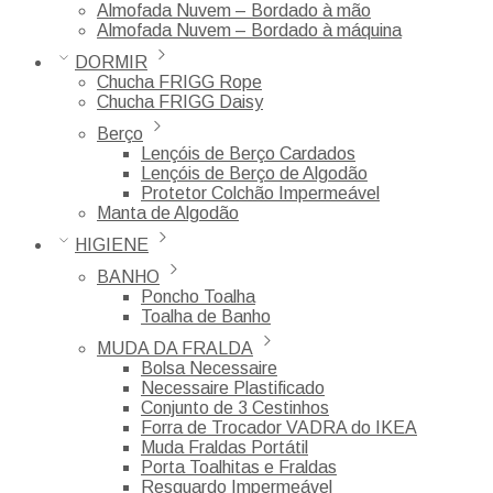
Almofada Nuvem – Bordado à mão
Almofada Nuvem – Bordado à máquina
DORMIR
Chucha FRIGG Rope
Chucha FRIGG Daisy
Berço
Lençóis de Berço Cardados
Lençóis de Berço de Algodão
Protetor Colchão Impermeável
Manta de Algodão
HIGIENE
BANHO
Poncho Toalha
Toalha de Banho
MUDA DA FRALDA
Bolsa Necessaire
Necessaire Plastificado
Conjunto de 3 Cestinhos
Forra de Trocador VADRA do IKEA
Muda Fraldas Portátil
Porta Toalhitas e Fraldas
Resguardo Impermeável