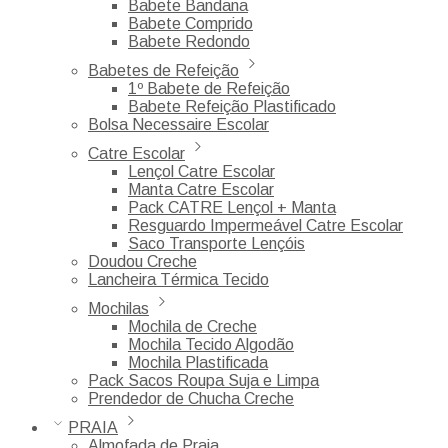
Babete Bandana
Babete Comprido
Babete Redondo
Babetes de Refeição
1º Babete de Refeição
Babete Refeição Plastificado
Bolsa Necessaire Escolar
Catre Escolar
Lençol Catre Escolar
Manta Catre Escolar
Pack CATRE Lençol + Manta
Resguardo Impermeável Catre Escolar
Saco Transporte Lençóis
Doudou Creche
Lancheira Térmica Tecido
Mochilas
Mochila de Creche
Mochila Tecido Algodão
Mochila Plastificada
Pack Sacos Roupa Suja e Limpa
Prendedor de Chucha Creche
PRAIA
Almofada de Praia