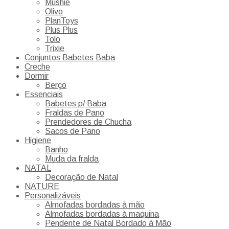
Mushie
Olivo
PlanToys
Plus Plus
Tolo
Trixie
Conjuntos Babetes Baba
Creche
Dormir
Berço
Essenciais
Babetes p/ Baba
Fraldas de Pano
Prendedores de Chucha
Sacos de Pano
Higiene
Banho
Muda da fralda
NATAL
Decoração de Natal
NATURE
Personalizáveis
Almofadas bordadas à mão
Almofadas bordadas à maquina
Pendente de Natal Bordado à Mão