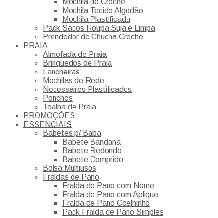
Mochila de Creche
Mochila Tecido Algodão
Mochila Plastificada
Pack Sacos Roupa Suja e Limpa
Prendedor de Chucha Creche
PRAIA
Almofada de Praia
Brinquedos de Praia
Lancheiras
Mochilas de Rede
Necessaires Plastificados
Ponchos
Toalha de Praia
PROMOÇÕES
ESSENCIAIS
Babetes p/ Baba
Babete Bandana
Babete Redondo
Babete Comprido
Bolsa Multiusos
Fraldas de Pano
Fralda de Pano com Nome
Fralda de Pano com Aplique
Fralda de Pano Coelhinho
Pack Fralda de Pano Simples