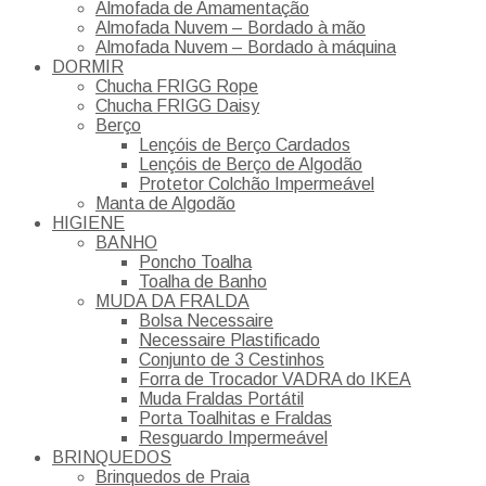
Almofada de Amamentação
Almofada Nuvem – Bordado à mão
Almofada Nuvem – Bordado à máquina
DORMIR
Chucha FRIGG Rope
Chucha FRIGG Daisy
Berço
Lençóis de Berço Cardados
Lençóis de Berço de Algodão
Protetor Colchão Impermeável
Manta de Algodão
HIGIENE
BANHO
Poncho Toalha
Toalha de Banho
MUDA DA FRALDA
Bolsa Necessaire
Necessaire Plastificado
Conjunto de 3 Cestinhos
Forra de Trocador VADRA do IKEA
Muda Fraldas Portátil
Porta Toalhitas e Fraldas
Resguardo Impermeável
BRINQUEDOS
Brinquedos de Praia