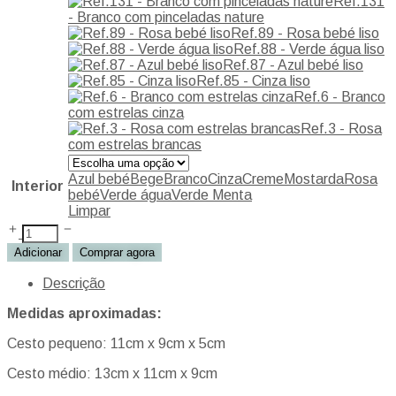
Ref.131
- Branco com pinceladas nature
Ref.89 - Rosa bebé liso
Ref.88 - Verde água liso
Ref.87 - Azul bebé liso
Ref.85 - Cinza liso
Ref.6 - Branco
com estrelas cinza
Ref.3 - Rosa
com estrelas brancas
Azul bebé
Bege
Branco
Cinza
Creme
Mostarda
Rosa
Interior
bebé
Verde água
Verde Menta
Limpar
Adicionar
Comprar agora
Descrição
Medidas aproximadas:
Cesto pequeno: 11cm x 9cm x 5cm
Cesto médio: 13cm x 11cm x 9cm