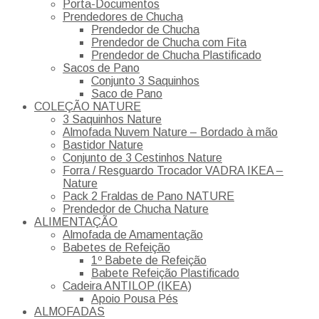
Porta-Documentos
Prendedores de Chucha
Prendedor de Chucha
Prendedor de Chucha com Fita
Prendedor de Chucha Plastificado
Sacos de Pano
Conjunto 3 Saquinhos
Saco de Pano
COLEÇÃO NATURE
3 Saquinhos Nature
Almofada Nuvem Nature – Bordado à mão
Bastidor Nature
Conjunto de 3 Cestinhos Nature
Forra / Resguardo Trocador VADRA IKEA –
Nature
Pack 2 Fraldas de Pano NATURE
Prendedor de Chucha Nature
ALIMENTAÇÃO
Almofada de Amamentação
Babetes de Refeição
1º Babete de Refeição
Babete Refeição Plastificado
Cadeira ANTILOP (IKEA)
Apoio Pousa Pés
ALMOFADAS