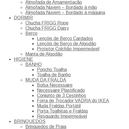
Almofada de Amamentação
Almofada Nuvem – Bordado à mão
Almofada Nuvem – Bordado à máquina
DORMIR
Chucha FRIGG Rope
Chucha FRIGG Daisy
Berço
Lençóis de Berço Cardados
Lençóis de Berço de Algodão
Protetor Colchão Impermeável
Manta de Algodão
HIGIENE
BANHO
Poncho Toalha
Toalha de Banho
MUDA DA FRALDA
Bolsa Necessaire
Necessaire Plastificado
Conjunto de 3 Cestinhos
Forra de Trocador VADRA do IKEA
Muda Fraldas Portátil
Porta Toalhitas e Fraldas
Resguardo Impermeável
BRINQUEDOS
Brinquedos de Praia