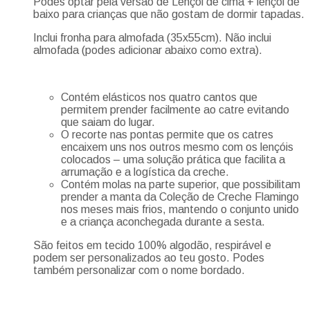
Podes optar pela versão de Lençol de cima + lençol de
baixo para crianças que não gostam de dormir tapadas.
Inclui fronha para almofada (35x55cm). Não inclui
almofada (podes adicionar abaixo como extra).
Contém elásticos nos quatro cantos que
permitem prender facilmente ao catre evitando
que saiam do lugar.
O recorte nas pontas permite que os catres
encaixem uns nos outros mesmo com os lençóis
colocados – uma solução prática que facilita a
arrumação e a logística da creche.
Contém molas na parte superior, que possibilitam
prender a manta da Coleção de Creche Flamingo
nos meses mais frios, mantendo o conjunto unido
e a criança aconchegada durante a sesta.
São feitos em tecido 100% algodão, respirável e
podem ser personalizados ao teu gosto. Podes
também personalizar com o nome bordado.