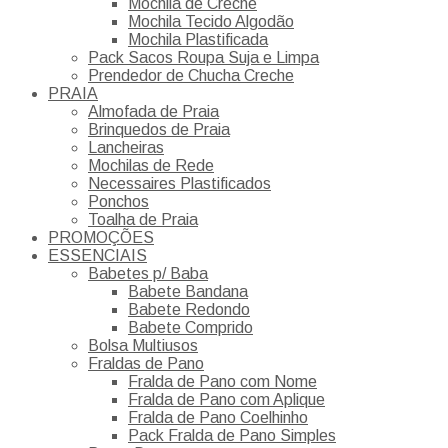
Mochila de Creche
Mochila Tecido Algodão
Mochila Plastificada
Pack Sacos Roupa Suja e Limpa
Prendedor de Chucha Creche
PRAIA
Almofada de Praia
Brinquedos de Praia
Lancheiras
Mochilas de Rede
Necessaires Plastificados
Ponchos
Toalha de Praia
PROMOÇÕES
ESSENCIAIS
Babetes p/ Baba
Babete Bandana
Babete Redondo
Babete Comprido
Bolsa Multiusos
Fraldas de Pano
Fralda de Pano com Nome
Fralda de Pano com Aplique
Fralda de Pano Coelhinho
Pack Fralda de Pano Simples