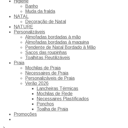
Higiene
Banho
Muda da fralda
NATAL
Decoração de Natal
NATURE
Personalizáveis
Almofadas bordadas à mão
Almofadas bordadas à maquina
Pendente de Natal Bordado à Mão
Sacos das roupinhas
Toalhitas Reutilizáveis
Praia
Mochilas de Praia
Necessaires de Praia
Personalizáveis de Praia
Verão 2026
Lancheiras Térmicas
Mochilas de Rede
Necessaires Plastificados
Ponchos
Toalha de Praia
Promoções