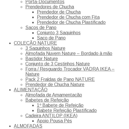
Porta-Documentos
Prendedores de Chucha
Prendedor de Chucha
Prendedor de Chucha com Fita
Prendedor de Chucha Plastificado
Sacos de Pano
Conjunto 3 Saquinhos
Saco de Pano
COLEÇÃO NATURE
3 Saquinhos Nature
Almofada Nuvem Nature – Bordado à mão
Bastidor Nature
Conjunto de 3 Cestinhos Nature
Forra / Resguardo Trocador VADRA IKEA –
Nature
Pack 2 Fraldas de Pano NATURE
Prendedor de Chucha Nature
ALIMENTAÇÃO
Almofada de Amamentação
Babetes de Refeição
1º Babete de Refeição
Babete Refeição Plastificado
Cadeira ANTILOP (IKEA)
Apoio Pousa Pés
ALMOFADAS