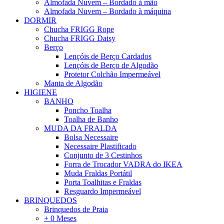
Almofada Nuvem – Bordado à mão
Almofada Nuvem – Bordado à máquina
DORMIR
Chucha FRIGG Rope
Chucha FRIGG Daisy
Berço
Lençóis de Berço Cardados
Lençóis de Berço de Algodão
Protetor Colchão Impermeável
Manta de Algodão
HIGIENE
BANHO
Poncho Toalha
Toalha de Banho
MUDA DA FRALDA
Bolsa Necessaire
Necessaire Plastificado
Conjunto de 3 Cestinhos
Forra de Trocador VADRA do IKEA
Muda Fraldas Portátil
Porta Toalhitas e Fraldas
Resguardo Impermeável
BRINQUEDOS
Brinquedos de Praia
+ 0 Meses