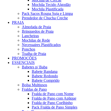
Mochila de Creche
Mochila Tecido Algodão
Mochila Plastificada
Pack Sacos Roupa Suja e Limpa
Prendedor de Chucha Creche
PRAIA
Almofada de Praia
Brinquedos de Praia
Lancheiras
Mochilas de Rede
Necessaires Plastificados
Ponchos
Toalha de Praia
PROMOÇÕES
ESSENCIAIS
Babetes p/ Baba
Babete Bandana
Babete Redondo
Babete Comprido
Bolsa Multiusos
Fraldas de Pano
Fralda de Pano com Nome
Fralda de Pano com Aplique
Fralda de Pano Coelhinho
Pack Fralda de Pano Simples