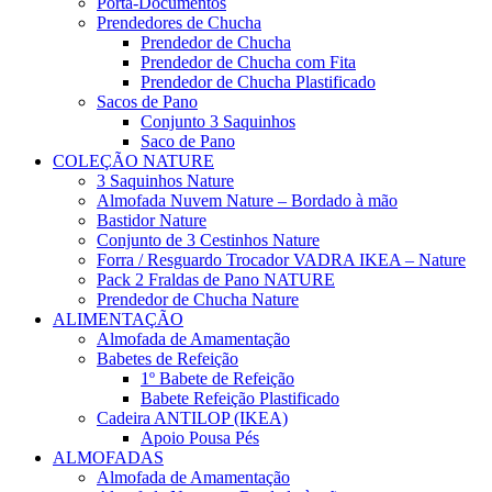
Porta-Documentos
Prendedores de Chucha
Prendedor de Chucha
Prendedor de Chucha com Fita
Prendedor de Chucha Plastificado
Sacos de Pano
Conjunto 3 Saquinhos
Saco de Pano
COLEÇÃO NATURE
3 Saquinhos Nature
Almofada Nuvem Nature – Bordado à mão
Bastidor Nature
Conjunto de 3 Cestinhos Nature
Forra / Resguardo Trocador VADRA IKEA – Nature
Pack 2 Fraldas de Pano NATURE
Prendedor de Chucha Nature
ALIMENTAÇÃO
Almofada de Amamentação
Babetes de Refeição
1º Babete de Refeição
Babete Refeição Plastificado
Cadeira ANTILOP (IKEA)
Apoio Pousa Pés
ALMOFADAS
Almofada de Amamentação