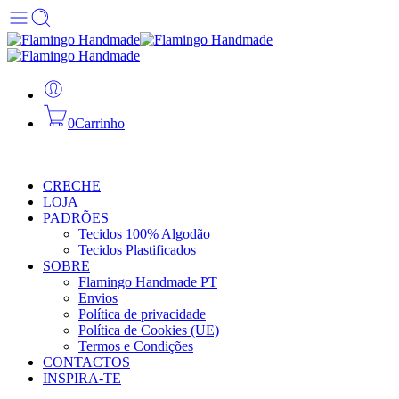
0
Carrinho
CRECHE
LOJA
PADRÕES
Tecidos 100% Algodão
Tecidos Plastificados
SOBRE
Flamingo Handmade PT
Envios
Política de privacidade
Política de Cookies (UE)
Termos e Condições
CONTACTOS
INSPIRA-TE