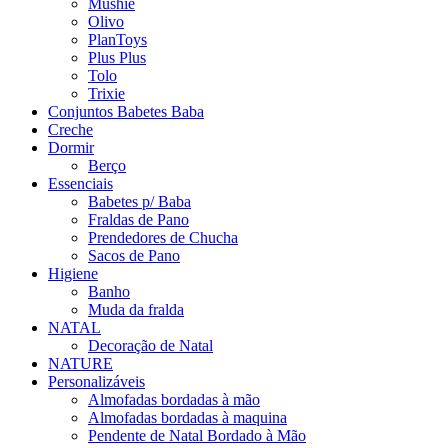
Mushie
Olivo
PlanToys
Plus Plus
Tolo
Trixie
Conjuntos Babetes Baba
Creche
Dormir
Berço
Essenciais
Babetes p/ Baba
Fraldas de Pano
Prendedores de Chucha
Sacos de Pano
Higiene
Banho
Muda da fralda
NATAL
Decoração de Natal
NATURE
Personalizáveis
Almofadas bordadas à mão
Almofadas bordadas à maquina
Pendente de Natal Bordado à Mão