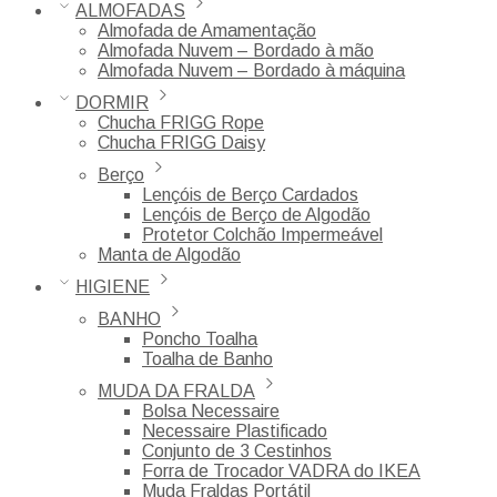
ALMOFADAS
Almofada de Amamentação
Almofada Nuvem – Bordado à mão
Almofada Nuvem – Bordado à máquina
DORMIR
Chucha FRIGG Rope
Chucha FRIGG Daisy
Berço
Lençóis de Berço Cardados
Lençóis de Berço de Algodão
Protetor Colchão Impermeável
Manta de Algodão
HIGIENE
BANHO
Poncho Toalha
Toalha de Banho
MUDA DA FRALDA
Bolsa Necessaire
Necessaire Plastificado
Conjunto de 3 Cestinhos
Forra de Trocador VADRA do IKEA
Muda Fraldas Portátil