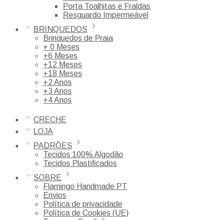
Porta Toalhitas e Fraldas
Resguardo Impermeável
BRINQUEDOS
Brinquedos de Praia
+ 0 Meses
+6 Meses
+12 Meses
+18 Meses
+2 Anos
+3 Anos
+4 Anos
CRECHE
LOJA
PADRÕES
Tecidos 100% Algodão
Tecidos Plastificados
SOBRE
Flamingo Handmade PT
Envios
Política de privacidade
Política de Cookies (UE)