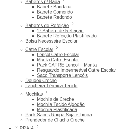
Babetes p/ Baba
Babete Bandana
Babete Comprido
Babete Redondo
Babetes de Refeição
1º Babete de Refeição
Babete Refeição Plastificado
Bolsa Necessaire Escolar
Catre Escolar
Lençol Catre Escolar
Manta Catre Escolar
Pack CATRE Lençol + Manta
Resguardo Impermeável Catre Escolar
Saco Transporte Lençóis
Doudou Creche
Lancheira Térmica Tecido
Mochilas
Mochila de Creche
Mochila Tecido Algodão
Mochila Plastificada
Pack Sacos Roupa Suja e Limpa
Prendedor de Chucha Creche
PRAIA