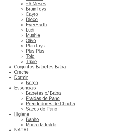
+6 Meses
BrainToys
Cayro
Djeco
EverEarth
Ludi
Mushie
Olivo
PlanToys
Plus Plus
Tolo
Trixie
Conjuntos Babetes Baba
Creche
Dormir
Berço
Essenciais
Babetes p/ Baba
Fraldas de Pano
Prendedores de Chucha
Sacos de Pano
Higiene
Banho
Muda da fralda
NATAL