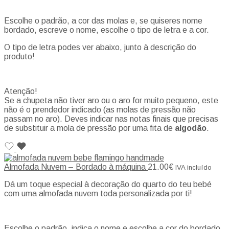
Escolhe o padrão, a cor das molas e, se quiseres nome
bordado, escreve o nome, escolhe o tipo de letra e a cor.
O tipo de letra podes ver abaixo, junto à descrição do
produto!
Atenção!
Se a chupeta não tiver aro ou o aro for muito pequeno, este
não é o prendedor indicado (as molas de pressão não
passam no aro). Deves indicar nas notas finais que precisas
de substituir a mola de pressão por uma fita de
algodão
.
Almofada Nuvem – Bordado à máquina
21.00
€
IVA incluído
Dá um toque especial à decoração do quarto do teu bebé
com uma almofada nuvem toda personalizada por ti!
Escolhe o padrão, indica o nome e escolhe a cor do bordado.