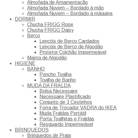
Almofada de Amamentação
Almofada Nuvem – Bordado à mão
Almofada Nuvem – Bordado à máquina
DORMIR
Chucha FRIGG Rope
Chucha FRIGG Daisy
Berço
Lençóis de Berço Cardados
Lençóis de Berço de Algodão
Protetor Colchão Impermeável
Manta de Algodão
HIGIENE
BANHO
Poncho Toalha
Toalha de Banho
MUDA DA FRALDA
Bolsa Necessaire
Necessaire Plastificado
Conjunto de 3 Cestinhos
Forra de Trocador VADRA do IKEA
Muda Fraldas Portátil
Porta Toalhitas e Fraldas
Resguardo Impermeável
BRINQUEDOS
Brinquedos de Praia