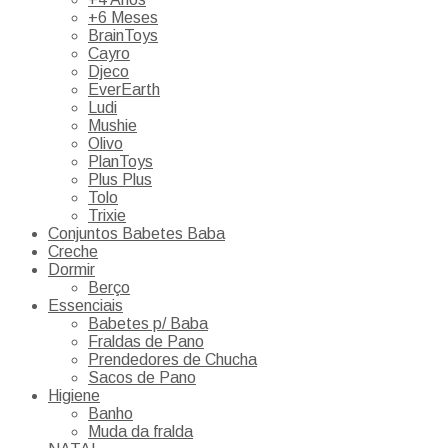
+6 Meses
BrainToys
Cayro
Djeco
EverEarth
Ludi
Mushie
Olivo
PlanToys
Plus Plus
Tolo
Trixie
Conjuntos Babetes Baba
Creche
Dormir
Berço
Essenciais
Babetes p/ Baba
Fraldas de Pano
Prendedores de Chucha
Sacos de Pano
Higiene
Banho
Muda da fralda