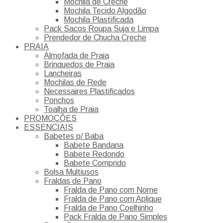
Mochila de Creche
Mochila Tecido Algodão
Mochila Plastificada
Pack Sacos Roupa Suja e Limpa
Prendedor de Chucha Creche
PRAIA
Almofada de Praia
Brinquedos de Praia
Lancheiras
Mochilas de Rede
Necessaires Plastificados
Ponchos
Toalha de Praia
PROMOÇÕES
ESSENCIAIS
Babetes p/ Baba
Babete Bandana
Babete Redondo
Babete Comprido
Bolsa Multiusos
Fraldas de Pano
Fralda de Pano com Nome
Fralda de Pano com Aplique
Fralda de Pano Coelhinho
Pack Fralda de Pano Simples