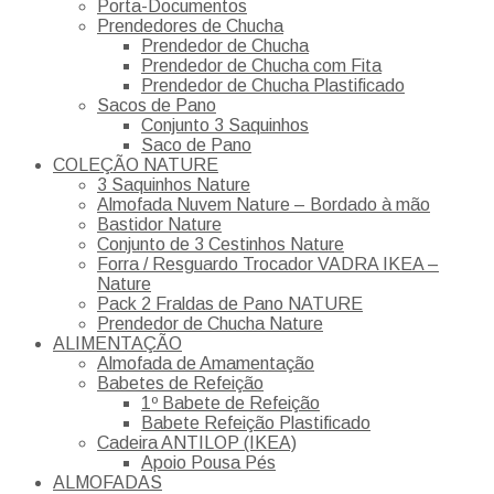
Porta-Documentos
Prendedores de Chucha
Prendedor de Chucha
Prendedor de Chucha com Fita
Prendedor de Chucha Plastificado
Sacos de Pano
Conjunto 3 Saquinhos
Saco de Pano
COLEÇÃO NATURE
3 Saquinhos Nature
Almofada Nuvem Nature – Bordado à mão
Bastidor Nature
Conjunto de 3 Cestinhos Nature
Forra / Resguardo Trocador VADRA IKEA –
Nature
Pack 2 Fraldas de Pano NATURE
Prendedor de Chucha Nature
ALIMENTAÇÃO
Almofada de Amamentação
Babetes de Refeição
1º Babete de Refeição
Babete Refeição Plastificado
Cadeira ANTILOP (IKEA)
Apoio Pousa Pés
ALMOFADAS