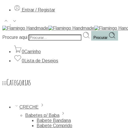
Entrar / Registar
Procure aqui
Procurar
0
Carrinho
0
Lista de Desejos
Categorias
CRECHE
Babetes p/ Baba
Babete Bandana
Babete Comprido