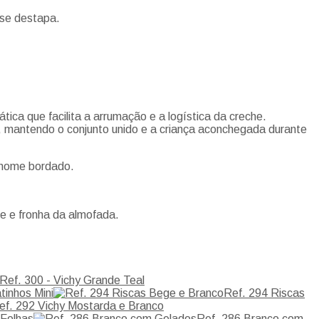
 se destapa.
ca que facilita a arrumação e a logística da creche.
, mantendo o conjunto unido e a criança aconchegada durante
 nome bordado.
pe e fronha da almofada.
Ref. 300 - Vichy Grande Teal
tinhos Mini
Ref. 294 Riscas
ef. 292 Vichy Mostarda e Branco
 Folhas
Ref. 286 Branco com