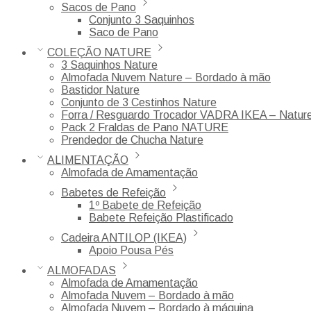
Sacos de Pano
Conjunto 3 Saquinhos
Saco de Pano
COLEÇÃO NATURE
3 Saquinhos Nature
Almofada Nuvem Nature – Bordado à mão
Bastidor Nature
Conjunto de 3 Cestinhos Nature
Forra / Resguardo Trocador VADRA IKEA – Natur
Pack 2 Fraldas de Pano NATURE
Prendedor de Chucha Nature
ALIMENTAÇÃO
Almofada de Amamentação
Babetes de Refeição
1º Babete de Refeição
Babete Refeição Plastificado
Cadeira ANTILOP (IKEA)
Apoio Pousa Pés
ALMOFADAS
Almofada de Amamentação
Almofada Nuvem – Bordado à mão
Almofada Nuvem – Bordado à máquina