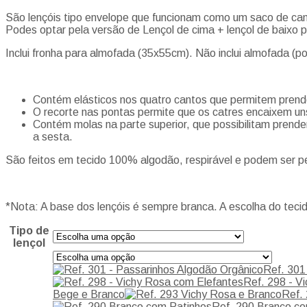
São lençóis tipo envelope que funcionam como um saco de cama
Podes optar pela versão de Lençol de cima + lençol de baixo 
Inclui fronha para almofada (35x55cm). Não inclui almofada (p
Contém elásticos nos quatro cantos que permitem prende
O recorte nas pontas permite que os catres encaixem uns
Contém molas na parte superior, que possibilitam prend
a sesta.
São feitos em tecido 100% algodão, respirável e podem ser 
*Nota: A base dos lençóis é sempre branca. A escolha do tecid
Tipo de
lençol
Ref. 301
Ref. 298 - V
Bege e Branco
Ref.
Ref. 290 Branco co