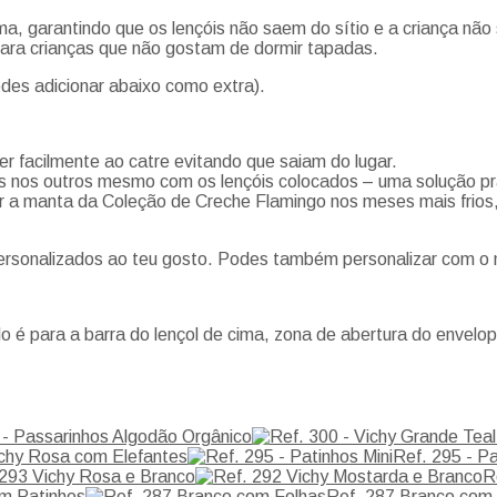
, garantindo que os lençóis não saem do sítio e a criança não
para crianças que não gostam de dormir tapadas.
odes adicionar abaixo como extra).
r facilmente ao catre evitando que saiam do lugar.
 nos outros mesmo com os lençóis colocados – uma solução práti
er a manta da Coleção de Creche Flamingo nos meses mais frios
personalizados ao teu gosto. Podes também personalizar com o
o é para a barra do lençol de cima, zona de abertura do envelo
 - Passarinhos Algodão Orgânico
ichy Rosa com Elefantes
Ref. 295 - Pa
 293 Vichy Rosa e Branco
R
m Patinhos
Ref. 287 Branco com