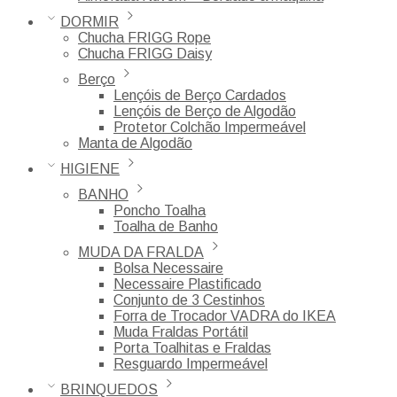
DORMIR
Chucha FRIGG Rope
Chucha FRIGG Daisy
Berço
Lençóis de Berço Cardados
Lençóis de Berço de Algodão
Protetor Colchão Impermeável
Manta de Algodão
HIGIENE
BANHO
Poncho Toalha
Toalha de Banho
MUDA DA FRALDA
Bolsa Necessaire
Necessaire Plastificado
Conjunto de 3 Cestinhos
Forra de Trocador VADRA do IKEA
Muda Fraldas Portátil
Porta Toalhitas e Fraldas
Resguardo Impermeável
BRINQUEDOS