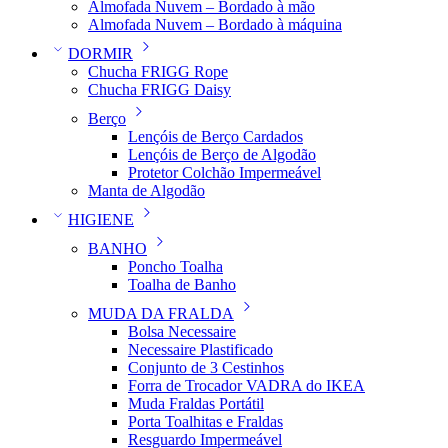
Almofada Nuvem – Bordado à mão
Almofada Nuvem – Bordado à máquina
DORMIR
Chucha FRIGG Rope
Chucha FRIGG Daisy
Berço
Lençóis de Berço Cardados
Lençóis de Berço de Algodão
Protetor Colchão Impermeável
Manta de Algodão
HIGIENE
BANHO
Poncho Toalha
Toalha de Banho
MUDA DA FRALDA
Bolsa Necessaire
Necessaire Plastificado
Conjunto de 3 Cestinhos
Forra de Trocador VADRA do IKEA
Muda Fraldas Portátil
Porta Toalhitas e Fraldas
Resguardo Impermeável