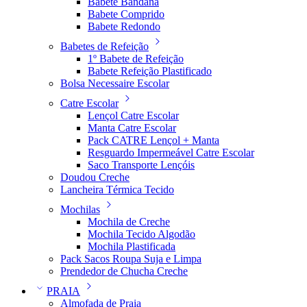
Babete Bandana
Babete Comprido
Babete Redondo
Babetes de Refeição
1º Babete de Refeição
Babete Refeição Plastificado
Bolsa Necessaire Escolar
Catre Escolar
Lençol Catre Escolar
Manta Catre Escolar
Pack CATRE Lençol + Manta
Resguardo Impermeável Catre Escolar
Saco Transporte Lençóis
Doudou Creche
Lancheira Térmica Tecido
Mochilas
Mochila de Creche
Mochila Tecido Algodão
Mochila Plastificada
Pack Sacos Roupa Suja e Limpa
Prendedor de Chucha Creche
PRAIA
Almofada de Praia