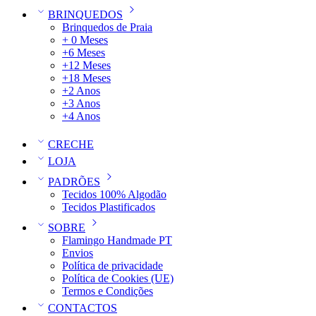
BRINQUEDOS
Brinquedos de Praia
+ 0 Meses
+6 Meses
+12 Meses
+18 Meses
+2 Anos
+3 Anos
+4 Anos
CRECHE
LOJA
PADRÕES
Tecidos 100% Algodão
Tecidos Plastificados
SOBRE
Flamingo Handmade PT
Envios
Política de privacidade
Política de Cookies (UE)
Termos e Condições
CONTACTOS