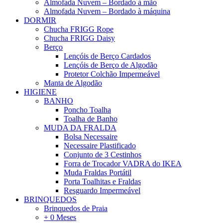
Almofada Nuvem – Bordado à mão
Almofada Nuvem – Bordado à máquina
DORMIR
Chucha FRIGG Rope
Chucha FRIGG Daisy
Berço
Lençóis de Berço Cardados
Lençóis de Berço de Algodão
Protetor Colchão Impermeável
Manta de Algodão
HIGIENE
BANHO
Poncho Toalha
Toalha de Banho
MUDA DA FRALDA
Bolsa Necessaire
Necessaire Plastificado
Conjunto de 3 Cestinhos
Forra de Trocador VADRA do IKEA
Muda Fraldas Portátil
Porta Toalhitas e Fraldas
Resguardo Impermeável
BRINQUEDOS
Brinquedos de Praia
+ 0 Meses