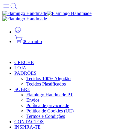
0
Carrinho
CRECHE
LOJA
PADRÕES
Tecidos 100% Algodão
Tecidos Plastificados
SOBRE
Flamingo Handmade PT
Envios
Política de privacidade
Política de Cookies (UE)
Termos e Condições
CONTACTOS
INSPIRA-TE