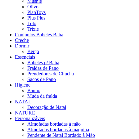
Mushie
Olivo
PlanToys
Plus Plus
Tolo
Trixie
Conjuntos Babetes Baba
Creche
Dormir
Berço
Essenciais
Babetes p/ Baba
Fraldas de Pano
Prendedores de Chucha
Sacos de Pano
Higiene
Banho
Muda da fralda
NATAL
Decoração de Natal
NATURE
Personalizáveis
Almofadas bordadas à mão
Almofadas bordadas à maquina
Pendente de Natal Bordado à Mão