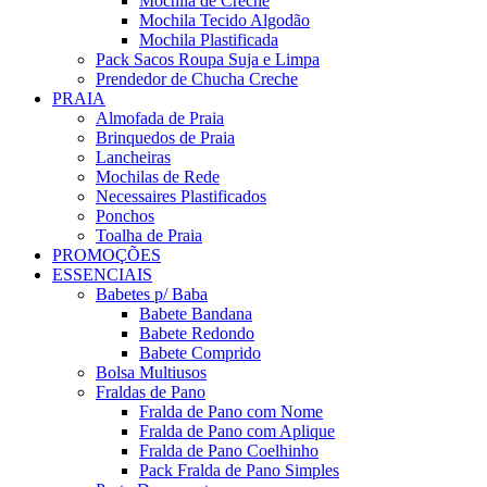
Mochila de Creche
Mochila Tecido Algodão
Mochila Plastificada
Pack Sacos Roupa Suja e Limpa
Prendedor de Chucha Creche
PRAIA
Almofada de Praia
Brinquedos de Praia
Lancheiras
Mochilas de Rede
Necessaires Plastificados
Ponchos
Toalha de Praia
PROMOÇÕES
ESSENCIAIS
Babetes p/ Baba
Babete Bandana
Babete Redondo
Babete Comprido
Bolsa Multiusos
Fraldas de Pano
Fralda de Pano com Nome
Fralda de Pano com Aplique
Fralda de Pano Coelhinho
Pack Fralda de Pano Simples