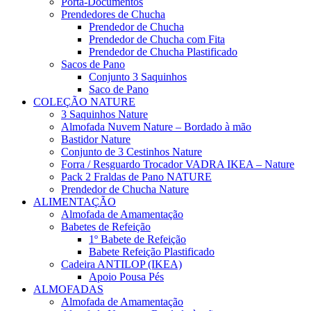
Porta-Documentos
Prendedores de Chucha
Prendedor de Chucha
Prendedor de Chucha com Fita
Prendedor de Chucha Plastificado
Sacos de Pano
Conjunto 3 Saquinhos
Saco de Pano
COLEÇÃO NATURE
3 Saquinhos Nature
Almofada Nuvem Nature – Bordado à mão
Bastidor Nature
Conjunto de 3 Cestinhos Nature
Forra / Resguardo Trocador VADRA IKEA – Nature
Pack 2 Fraldas de Pano NATURE
Prendedor de Chucha Nature
ALIMENTAÇÃO
Almofada de Amamentação
Babetes de Refeição
1º Babete de Refeição
Babete Refeição Plastificado
Cadeira ANTILOP (IKEA)
Apoio Pousa Pés
ALMOFADAS
Almofada de Amamentação