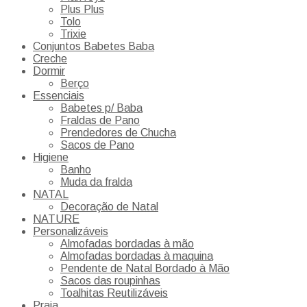
Plus Plus
Tolo
Trixie
Conjuntos Babetes Baba
Creche
Dormir
Berço
Essenciais
Babetes p/ Baba
Fraldas de Pano
Prendedores de Chucha
Sacos de Pano
Higiene
Banho
Muda da fralda
NATAL
Decoração de Natal
NATURE
Personalizáveis
Almofadas bordadas à mão
Almofadas bordadas à maquina
Pendente de Natal Bordado à Mão
Sacos das roupinhas
Toalhitas Reutilizáveis
Praia