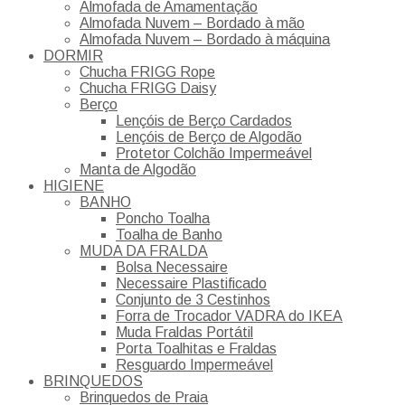
Almofada de Amamentação
Almofada Nuvem – Bordado à mão
Almofada Nuvem – Bordado à máquina
DORMIR
Chucha FRIGG Rope
Chucha FRIGG Daisy
Berço
Lençóis de Berço Cardados
Lençóis de Berço de Algodão
Protetor Colchão Impermeável
Manta de Algodão
HIGIENE
BANHO
Poncho Toalha
Toalha de Banho
MUDA DA FRALDA
Bolsa Necessaire
Necessaire Plastificado
Conjunto de 3 Cestinhos
Forra de Trocador VADRA do IKEA
Muda Fraldas Portátil
Porta Toalhitas e Fraldas
Resguardo Impermeável
BRINQUEDOS
Brinquedos de Praia