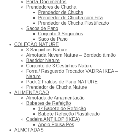
Porta-Documentos
Prendedores de Chucha
Prendedor de Chucha
Prendedor de Chucha com Fita
Prendedor de Chucha Plastificado
Sacos de Pano
Conjunto 3 Saquinhos
Saco de Pano
COLEÇÃO NATURE
3 Saquinhos Nature
Almofada Nuvem Nature – Bordado à mão
Bastidor Nature
Conjunto de 3 Cestinhos Nature
Forra / Resguardo Trocador VADRA IKEA –
Nature
Pack 2 Fraldas de Pano NATURE
Prendedor de Chucha Nature
ALIMENTAÇÃO
Almofada de Amamentação
Babetes de Refeição
1º Babete de Refeição
Babete Refeição Plastificado
Cadeira ANTILOP (IKEA)
Apoio Pousa Pés
ALMOFADAS