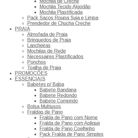
Mochila de Creche
Mochila Tecido Algodão
Mochila Plastificada
Pack Sacos Roupa Suja e Limpa
Prendedor de Chucha Creche
PRAIA
Almofada de Praia
Brinquedos de Praia
Lancheiras
Mochilas de Rede
Necessaires Plastificados
Ponchos
Toalha de Praia
PROMOÇÕES
ESSENCIAIS
Babetes p/ Baba
Babete Bandana
Babete Redondo
Babete Comprido
Bolsa Multiusos
Fraldas de Pano
Fralda de Pano com Nome
Fralda de Pano com Aplique
Fralda de Pano Coelhinho
Pack Fralda de Pano Simples