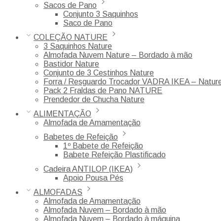
Sacos de Pano
Conjunto 3 Saquinhos
Saco de Pano
COLEÇÃO NATURE
3 Saquinhos Nature
Almofada Nuvem Nature – Bordado à mão
Bastidor Nature
Conjunto de 3 Cestinhos Nature
Forra / Resguardo Trocador VADRA IKEA – Natur
Pack 2 Fraldas de Pano NATURE
Prendedor de Chucha Nature
ALIMENTAÇÃO
Almofada de Amamentação
Babetes de Refeição
1º Babete de Refeição
Babete Refeição Plastificado
Cadeira ANTILOP (IKEA)
Apoio Pousa Pés
ALMOFADAS
Almofada de Amamentação
Almofada Nuvem – Bordado à mão
Almofada Nuvem – Bordado à máquina