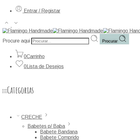
Entrar / Registar
Procure aqui
Procurar
0
Carrinho
0
Lista de Desejos
Categorias
CRECHE
Babetes p/ Baba
Babete Bandana
Babete Comprido