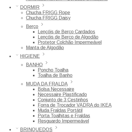
DORMIR
Chucha FRIGG Rope
Chucha FRIGG Daisy
Berço
Lençóis de Berço Cardados
Lençóis de Berço de Algodão
Protetor Colchão Impermeável
Manta de Algodão
HIGIENE
BANHO
Poncho Toalha
Toalha de Banho
MUDA DA FRALDA
Bolsa Necessaire
Necessaire Plastificado
Conjunto de 3 Cestinhos
Forra de Trocador VADRA do IKEA
Muda Fraldas Portátil
Porta Toalhitas e Fraldas
Resguardo Impermeável
BRINQUEDOS