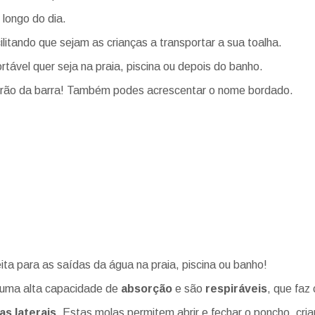
 longo do dia.
litando que sejam as crianças a transportar a sua toalha.
tável quer seja na praia, piscina ou depois do banho.
adrão da barra! Também podes acrescentar o nome bordado.
ta para as saídas da água na praia, piscina ou banho!
 uma alta capacidade de
absorção
e são
respiráveis
, que faz
s laterais
. Estas molas permitem abrir e fechar o poncho, cria