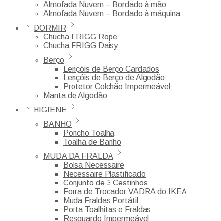
Almofada Nuvem – Bordado à mão
Almofada Nuvem – Bordado à máquina
DORMIR
Chucha FRIGG Rope
Chucha FRIGG Daisy
Berço
Lençóis de Berço Cardados
Lençóis de Berço de Algodão
Protetor Colchão Impermeável
Manta de Algodão
HIGIENE
BANHO
Poncho Toalha
Toalha de Banho
MUDA DA FRALDA
Bolsa Necessaire
Necessaire Plastificado
Conjunto de 3 Cestinhos
Forra de Trocador VADRA do IKEA
Muda Fraldas Portátil
Porta Toalhitas e Fraldas
Resguardo Impermeável