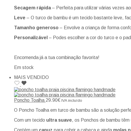
Secagem rápida
– Perfeita para utilizar várias vezes ao
Leve
– O turco de bambu é um tecido bastante leve, faci
Tamanho generoso
– Envolve a criança de forma confor
Personalizável
– Podes escolher a cor do turco e o p
Encomenda já a tua combinação favorita!
Em stock
MAIS VENDIDO
Poncho Toalha
29.90
€
IVA incluído
O Poncho Toalha em turco de bambu são a solução perfei
Com um tecido
ultra suave
, os Ponchos de bambu têm
Contém um
capuz
para cobrir a cabeça e ainda
molas na