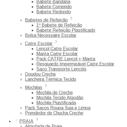
Babete Bandana
Babete Comprido
Babete Redondo
Babetes de Refeição
1º Babete de Refeição
Babete Refeição Plastificado
Bolsa Necessaire Escolar
Catre Escolar
Lençol Catre Escolar
Manta Catre Escolar
Pack CATRE Lençol + Manta
Resguardo Impermeável Catre Escolar
Saco Transporte Lençóis
Doudou Creche
Lancheira Térmica Tecido
Mochilas
Mochila de Creche
Mochila Tecido Algodão
Mochila Plastificada
Pack Sacos Roupa Suja e Limpa
Prendedor de Chucha Creche
PRAIA
Almofada de Praia