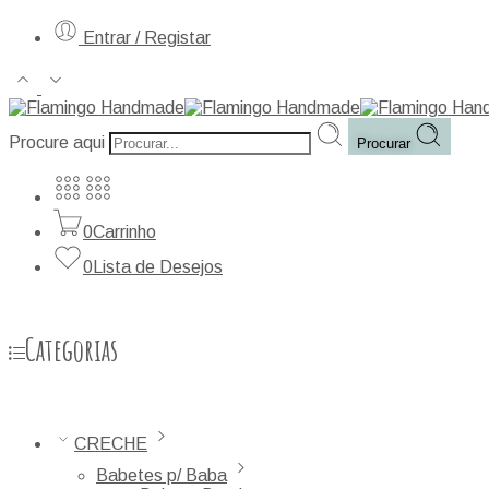
Entrar / Registar
Procure aqui
Procurar
0
Carrinho
0
Lista de Desejos
Categorias
CRECHE
Babetes p/ Baba