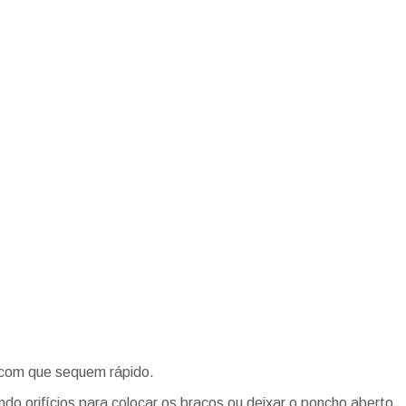
 com que sequem rápido.
ndo orifícios para colocar os braços ou deixar o poncho aberto.