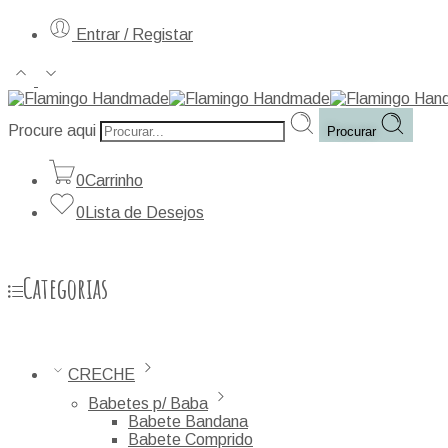
Entrar / Registar
Procure aqui
Procurar
0
Carrinho
0
Lista de Desejos
Categorias
CRECHE
Babetes p/ Baba
Babete Bandana
Babete Comprido