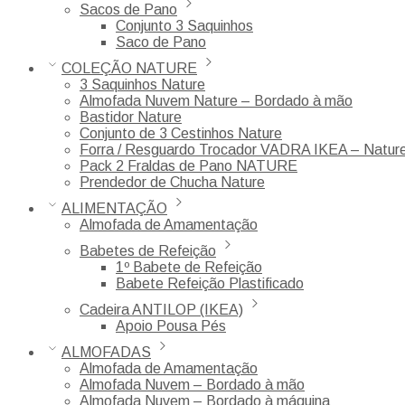
Sacos de Pano
Conjunto 3 Saquinhos
Saco de Pano
COLEÇÃO NATURE
3 Saquinhos Nature
Almofada Nuvem Nature – Bordado à mão
Bastidor Nature
Conjunto de 3 Cestinhos Nature
Forra / Resguardo Trocador VADRA IKEA – Natur
Pack 2 Fraldas de Pano NATURE
Prendedor de Chucha Nature
ALIMENTAÇÃO
Almofada de Amamentação
Babetes de Refeição
1º Babete de Refeição
Babete Refeição Plastificado
Cadeira ANTILOP (IKEA)
Apoio Pousa Pés
ALMOFADAS
Almofada de Amamentação
Almofada Nuvem – Bordado à mão
Almofada Nuvem – Bordado à máquina