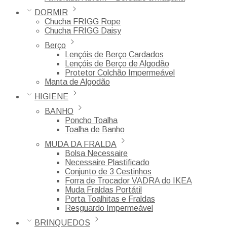
DORMIR
Chucha FRIGG Rope
Chucha FRIGG Daisy
Berço
Lençóis de Berço Cardados
Lençóis de Berço de Algodão
Protetor Colchão Impermeável
Manta de Algodão
HIGIENE
BANHO
Poncho Toalha
Toalha de Banho
MUDA DA FRALDA
Bolsa Necessaire
Necessaire Plastificado
Conjunto de 3 Cestinhos
Forra de Trocador VADRA do IKEA
Muda Fraldas Portátil
Porta Toalhitas e Fraldas
Resguardo Impermeável
BRINQUEDOS