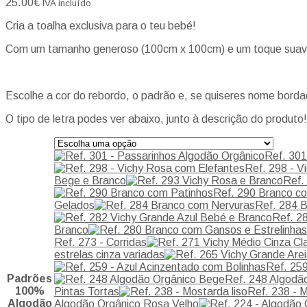
25.00
€
IVA incluído
Cria a toalha exclusiva para o teu bebé!
Com um tamanho generoso (100cm x 100cm) e um toque suav
Escolhe a cor do rebordo, o padrão e, se quiseres nome bordad
O tipo de letra podes ver abaixo, junto à descrição do produto!
Ref. 301
Ref. 298 - V
Bege e Branco
Ref.
Ref. 290 Branco c
Gelados
Ref. 284 
Ref. 2
Branco
Ref. 273 - Corridas
estrelas cinza variadas
Ref. 259
Padrões
Ref. 248 Algodã
100%
Pintas Tortas
Ref. 238 - M
Algodão
Algodão Orgânico Rosa Velho