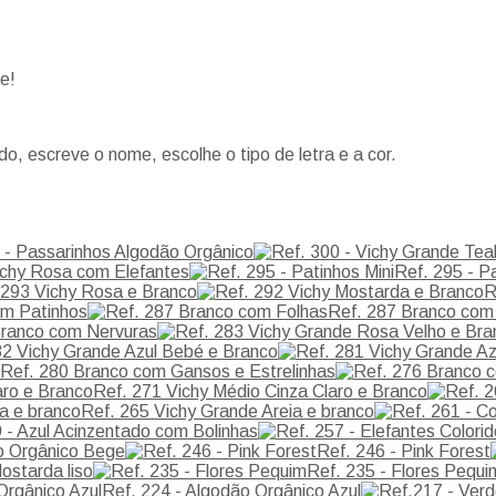
e!
o, escreve o nome, escolhe o tipo de letra e a cor.
 - Passarinhos Algodão Orgânico
ichy Rosa com Elefantes
Ref. 295 - Pa
 293 Vichy Rosa e Branco
R
om Patinhos
Ref. 287 Branco com
Branco com Nervuras
82 Vichy Grande Azul Bebé e Branco
Ref. 280 Branco com Gansos e Estrelinhas
Ref. 271 Vichy Médio Cinza Claro e Branco
Ref. 265 Vichy Grande Areia e branco
 - Azul Acinzentado com Bolinhas
o Orgânico Bege
Ref. 246 - Pink Forest
ostarda liso
Ref. 235 - Flores Pequi
Ref. 224 - Algodão Orgânico Azul