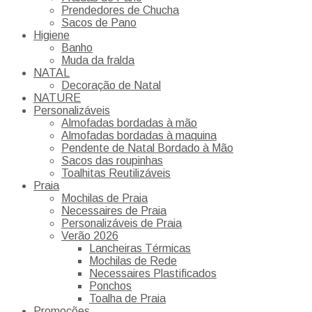
Prendedores de Chucha
Sacos de Pano
Higiene
Banho
Muda da fralda
NATAL
Decoração de Natal
NATURE
Personalizáveis
Almofadas bordadas à mão
Almofadas bordadas à maquina
Pendente de Natal Bordado à Mão
Sacos das roupinhas
Toalhitas Reutilizáveis
Praia
Mochilas de Praia
Necessaires de Praia
Personalizáveis de Praia
Verão 2026
Lancheiras Térmicas
Mochilas de Rede
Necessaires Plastificados
Ponchos
Toalha de Praia
Promoções