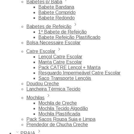
Babetes p/ Baba
Babete Bandana
Babete Comprido
Babete Redondo
Babetes de Refeição
1º Babete de Refeição
Babete Refeição Plastificado
Bolsa Necessaire Escolar
Catre Escolar
Lençol Catre Escolar
Manta Catre Escolar
Pack CATRE Lençol + Manta
Resguardo Impermeável Catre Escolar
Saco Transporte Lençóis
Doudou Creche
Lancheira Térmica Tecido
Mochilas
Mochila de Creche
Mochila Tecido Algodão
Mochila Plastificada
Pack Sacos Roupa Suja e Limpa
Prendedor de Chucha Creche
PRAIA