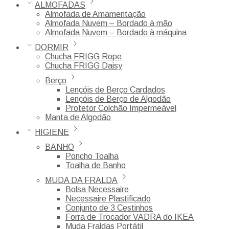
ALMOFADAS
Almofada de Amamentação
Almofada Nuvem – Bordado à mão
Almofada Nuvem – Bordado à máquina
DORMIR
Chucha FRIGG Rope
Chucha FRIGG Daisy
Berço
Lençóis de Berço Cardados
Lençóis de Berço de Algodão
Protetor Colchão Impermeável
Manta de Algodão
HIGIENE
BANHO
Poncho Toalha
Toalha de Banho
MUDA DA FRALDA
Bolsa Necessaire
Necessaire Plastificado
Conjunto de 3 Cestinhos
Forra de Trocador VADRA do IKEA
Muda Fraldas Portátil