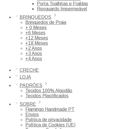
Porta Toalhitas e Fraldas
Resguardo Impermeável
BRINQUEDOS
Brinquedos de Praia
+ 0 Meses
+6 Meses
+12 Meses
+18 Meses
+2 Anos
+3 Anos
+4 Anos
CRECHE
LOJA
PADRÕES
Tecidos 100% Algodão
Tecidos Plastificados
SOBRE
Flamingo Handmade PT
Envios
Política de privacidade
Política de Cookies (UE)