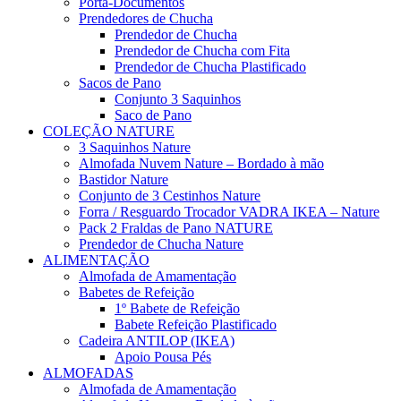
Porta-Documentos
Prendedores de Chucha
Prendedor de Chucha
Prendedor de Chucha com Fita
Prendedor de Chucha Plastificado
Sacos de Pano
Conjunto 3 Saquinhos
Saco de Pano
COLEÇÃO NATURE
3 Saquinhos Nature
Almofada Nuvem Nature – Bordado à mão
Bastidor Nature
Conjunto de 3 Cestinhos Nature
Forra / Resguardo Trocador VADRA IKEA – Nature
Pack 2 Fraldas de Pano NATURE
Prendedor de Chucha Nature
ALIMENTAÇÃO
Almofada de Amamentação
Babetes de Refeição
1º Babete de Refeição
Babete Refeição Plastificado
Cadeira ANTILOP (IKEA)
Apoio Pousa Pés
ALMOFADAS
Almofada de Amamentação