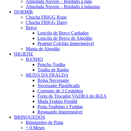
Almofada Nuvem – Bordado à mão
Almofada Nuvem – Bordado à máquina
DORMIR
Chucha FRIGG Rope
Chucha FRIGG Daisy
Berço
Lençóis de Berço Cardados
Lençóis de Berço de Algodão
Protetor Colchão Impermeável
Manta de Algodão
HIGIENE
BANHO
Poncho Toalha
Toalha de Banho
MUDA DA FRALDA
Bolsa Necessaire
Necessaire Plastificado
Conjunto de 3 Cestinhos
Forra de Trocador VADRA do IKEA
Muda Fraldas Portátil
Porta Toalhitas e Fraldas
Resguardo Impermeável
BRINQUEDOS
Brinquedos de Praia
+ 0 Meses