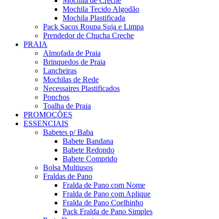
Mochila de Creche
Mochila Tecido Algodão
Mochila Plastificada
Pack Sacos Roupa Suja e Limpa
Prendedor de Chucha Creche
PRAIA
Almofada de Praia
Brinquedos de Praia
Lancheiras
Mochilas de Rede
Necessaires Plastificados
Ponchos
Toalha de Praia
PROMOÇÕES
ESSENCIAIS
Babetes p/ Baba
Babete Bandana
Babete Redondo
Babete Comprido
Bolsa Multiusos
Fraldas de Pano
Fralda de Pano com Nome
Fralda de Pano com Aplique
Fralda de Pano Coelhinho
Pack Fralda de Pano Simples