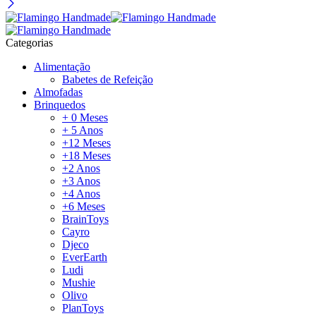
Categorias
Alimentação
Babetes de Refeição
Almofadas
Brinquedos
+ 0 Meses
+ 5 Anos
+12 Meses
+18 Meses
+2 Anos
+3 Anos
+4 Anos
+6 Meses
BrainToys
Cayro
Djeco
EverEarth
Ludi
Mushie
Olivo
PlanToys