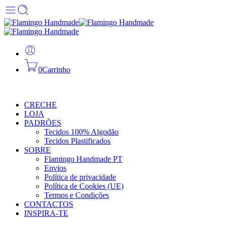
0
Carrinho
CRECHE
LOJA
PADRÕES
Tecidos 100% Algodão
Tecidos Plastificados
SOBRE
Flamingo Handmade PT
Envios
Política de privacidade
Política de Cookies (UE)
Termos e Condições
CONTACTOS
INSPIRA-TE