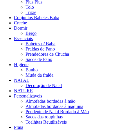
Plus Plus
Tolo
Trixie
Conjuntos Babetes Baba
Creche
Dormir
Berço
Essenciais
Babetes p/ Baba
Fraldas de Pano
Prendedores de Chucha
Sacos de Pano
Higiene
Banho
Muda da fralda
NATAL
Decoração de Natal
NATURE
Personalizáveis
Almofadas bordadas à mão
Almofadas bordadas à maquina
Pendente de Natal Bordado à Mão
Sacos das roupinhas
Toalhitas Reutilizáveis
Praia