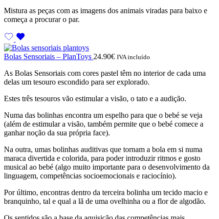
Mistura as peças com as imagens dos animais viradas para baixo e
começa a procurar o par.
Bolas Sensoriais – PlanToys
24.90
€
IVA incluído
As Bolas Sensoriais com cores pastel têm no interior de cada uma
delas um tesouro escondido para ser explorado.
Estes três tesouros vão estimular a visão, o tato e a audição.
Numa das bolinhas encontra um espelho para que o bebé se veja
(além de estimular a visão, também permite que o bebé comece a
ganhar noção da sua própria face).
Na outra, umas bolinhas auditivas que tornam a bola em si numa
maraca divertida e colorida, para poder introduzir ritmos e gosto
musical ao bebé (algo muito importante para o desenvolvimento da
linguagem, competências socioemocionais e raciocínio).
Por último, encontras dentro da terceira bolinha um tecido macio e
branquinho, tal e qual a lã de uma ovelhinha ou a flor de algodão.
Os sentidos são a base da aquisição das competências mais