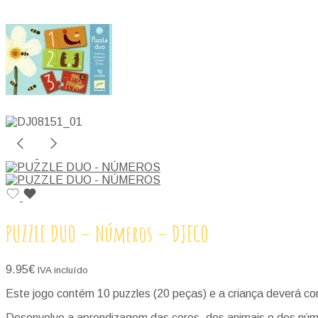
PUZZLE DUO – Números – DJECO
9.95
€
IVA incluído
Este jogo contém 10 puzzles (20 peças) e a criança deverá c
Desenvolve a aprendizagem das cores, dos animais e dos núm