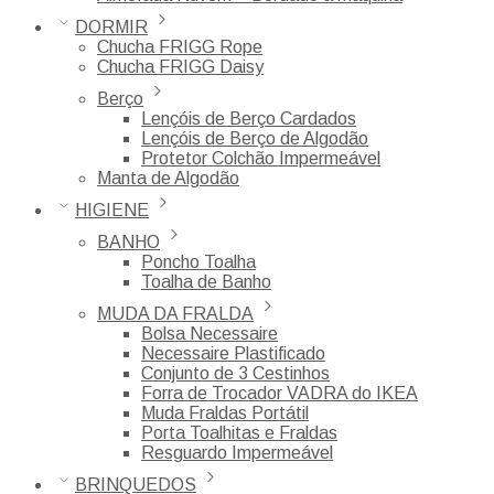
DORMIR
Chucha FRIGG Rope
Chucha FRIGG Daisy
Berço
Lençóis de Berço Cardados
Lençóis de Berço de Algodão
Protetor Colchão Impermeável
Manta de Algodão
HIGIENE
BANHO
Poncho Toalha
Toalha de Banho
MUDA DA FRALDA
Bolsa Necessaire
Necessaire Plastificado
Conjunto de 3 Cestinhos
Forra de Trocador VADRA do IKEA
Muda Fraldas Portátil
Porta Toalhitas e Fraldas
Resguardo Impermeável
BRINQUEDOS