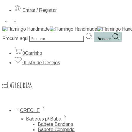
Entrar / Registar
Procure aqui
Procurar
0
Carrinho
0
Lista de Desejos
Categorias
CRECHE
Babetes p/ Baba
Babete Bandana
Babete Comprido