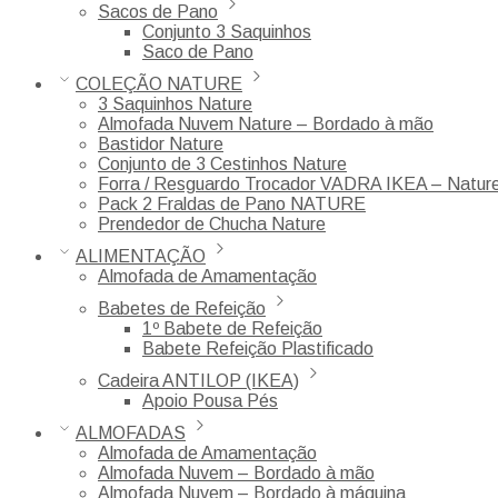
Sacos de Pano
Conjunto 3 Saquinhos
Saco de Pano
COLEÇÃO NATURE
3 Saquinhos Nature
Almofada Nuvem Nature – Bordado à mão
Bastidor Nature
Conjunto de 3 Cestinhos Nature
Forra / Resguardo Trocador VADRA IKEA – Natur
Pack 2 Fraldas de Pano NATURE
Prendedor de Chucha Nature
ALIMENTAÇÃO
Almofada de Amamentação
Babetes de Refeição
1º Babete de Refeição
Babete Refeição Plastificado
Cadeira ANTILOP (IKEA)
Apoio Pousa Pés
ALMOFADAS
Almofada de Amamentação
Almofada Nuvem – Bordado à mão
Almofada Nuvem – Bordado à máquina