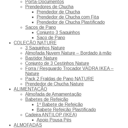
Porta-Documentos
Prendedores de Chucha
Prendedor de Chucha
Prendedor de Chucha com Fita
Prendedor de Chucha Plastificado
Sacos de Pano
Conjunto 3 Saquinhos
Saco de Pano
COLEÇÃO NATURE
3 Saquinhos Nature
Almofada Nuvem Nature – Bordado à mão
Bastidor Nature
Conjunto de 3 Cestinhos Nature
Forra / Resguardo Trocador VADRA IKEA –
Nature
Pack 2 Fraldas de Pano NATURE
Prendedor de Chucha Nature
ALIMENTAÇÃO
Almofada de Amamentação
Babetes de Refeição
1º Babete de Refeição
Babete Refeição Plastificado
Cadeira ANTILOP (IKEA)
Apoio Pousa Pés
ALMOFADAS