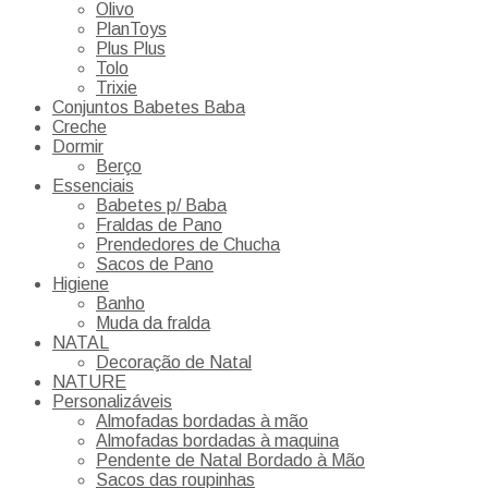
Olivo
PlanToys
Plus Plus
Tolo
Trixie
Conjuntos Babetes Baba
Creche
Dormir
Berço
Essenciais
Babetes p/ Baba
Fraldas de Pano
Prendedores de Chucha
Sacos de Pano
Higiene
Banho
Muda da fralda
NATAL
Decoração de Natal
NATURE
Personalizáveis
Almofadas bordadas à mão
Almofadas bordadas à maquina
Pendente de Natal Bordado à Mão
Sacos das roupinhas