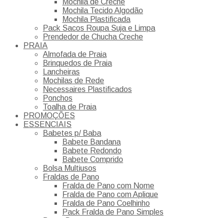
Mochila de Creche
Mochila Tecido Algodão
Mochila Plastificada
Pack Sacos Roupa Suja e Limpa
Prendedor de Chucha Creche
PRAIA
Almofada de Praia
Brinquedos de Praia
Lancheiras
Mochilas de Rede
Necessaires Plastificados
Ponchos
Toalha de Praia
PROMOÇÕES
ESSENCIAIS
Babetes p/ Baba
Babete Bandana
Babete Redondo
Babete Comprido
Bolsa Multiusos
Fraldas de Pano
Fralda de Pano com Nome
Fralda de Pano com Aplique
Fralda de Pano Coelhinho
Pack Fralda de Pano Simples