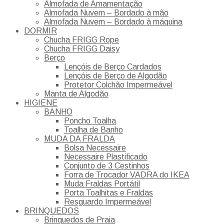
Almofada de Amamentação
Almofada Nuvem – Bordado à mão
Almofada Nuvem – Bordado à máquina
DORMIR
Chucha FRIGG Rope
Chucha FRIGG Daisy
Berço
Lençóis de Berço Cardados
Lençóis de Berço de Algodão
Protetor Colchão Impermeável
Manta de Algodão
HIGIENE
BANHO
Poncho Toalha
Toalha de Banho
MUDA DA FRALDA
Bolsa Necessaire
Necessaire Plastificado
Conjunto de 3 Cestinhos
Forra de Trocador VADRA do IKEA
Muda Fraldas Portátil
Porta Toalhitas e Fraldas
Resguardo Impermeável
BRINQUEDOS
Brinquedos de Praia