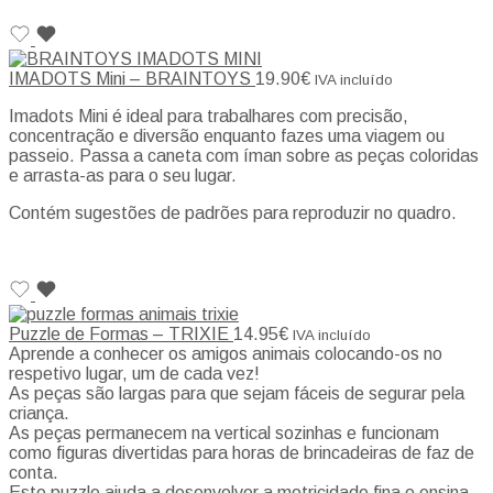
IMADOTS Mini – BRAINTOYS
19.90
€
IVA incluído
Imadots Mini é ideal para trabalhares com precisão,
concentração e diversão enquanto fazes uma viagem ou
passeio. Passa a caneta com íman sobre as peças coloridas
e arrasta-as para o seu lugar.
Contém sugestões de padrões para reproduzir no quadro.
Puzzle de Formas – TRIXIE
14.95
€
IVA incluído
Aprende a conhecer os amigos animais colocando-os no
respetivo lugar, um de cada vez!
As peças são largas para que sejam fáceis de segurar pela
criança.
As peças permanecem na vertical sozinhas e funcionam
como figuras divertidas para horas de brincadeiras de faz de
conta.
Este puzzle ajuda a desenvolver a motricidade fina e ensina