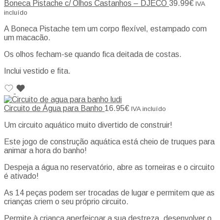
Boneca Pistache c/ Olhos Castanhos – DJECO
39.99
€
IVA
incluído
A Boneca Pistache tem um corpo flexível, estampado com
um macacão.
Os olhos fecham-se quando fica deitada de costas.
Inclui vestido e fita.
Circuito de Água para Banho
16.95
€
IVA incluído
Um circuito aquático muito divertido de construir!
Este jogo de construção aquática está cheio de truques para
animar a hora do banho!
Despeja a água no reservatório, abre as torneiras e o circuito
é ativado!
As 14 peças podem ser trocadas de lugar e permitem que as
crianças criem o seu próprio circuito.
Permite à criança aperfeiçoar a sua destreza, desenvolver o