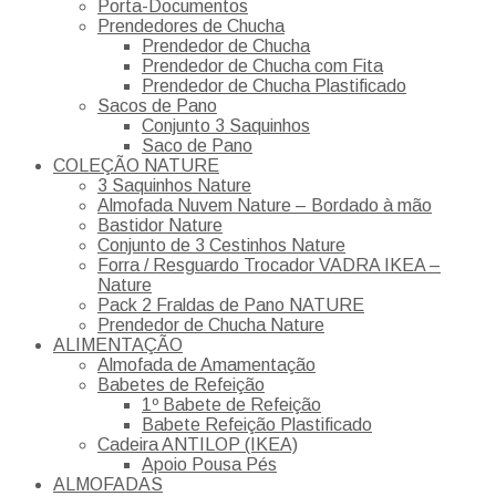
Porta-Documentos
Prendedores de Chucha
Prendedor de Chucha
Prendedor de Chucha com Fita
Prendedor de Chucha Plastificado
Sacos de Pano
Conjunto 3 Saquinhos
Saco de Pano
COLEÇÃO NATURE
3 Saquinhos Nature
Almofada Nuvem Nature – Bordado à mão
Bastidor Nature
Conjunto de 3 Cestinhos Nature
Forra / Resguardo Trocador VADRA IKEA –
Nature
Pack 2 Fraldas de Pano NATURE
Prendedor de Chucha Nature
ALIMENTAÇÃO
Almofada de Amamentação
Babetes de Refeição
1º Babete de Refeição
Babete Refeição Plastificado
Cadeira ANTILOP (IKEA)
Apoio Pousa Pés
ALMOFADAS