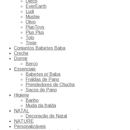
Djeco
EverEarth
Ludi
Mushie
Olivo
PlanToys
Plus Plus
Tolo
Trixie
Conjuntos Babetes Baba
Creche
Dormir
Berço
Essenciais
Babetes p/ Baba
Fraldas de Pano
Prendedores de Chucha
Sacos de Pano
Higiene
Banho
Muda da fralda
NATAL
Decoração de Natal
NATURE
Personalizáveis