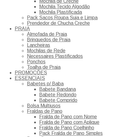
Mochila de Creche
Mochila Tecido Algodão
Mochila Plastificada
Pack Sacos Roupa Suja e Limpa
Prendedor de Chucha Creche
PRAIA
Almofada de Praia
Brinquedos de Praia
Lancheiras
Mochilas de Rede
Necessaires Plastificados
Ponchos
Toalha de Praia
PROMOÇÕES
ESSENCIAIS
Babetes p/ Baba
Babete Bandana
Babete Redondo
Babete Comprido
Bolsa Multiusos
Fraldas de Pano
Fralda de Pano com Nome
Fralda de Pano com Aplique
Fralda de Pano Coelhinho
Pack Fralda de Pano Simples