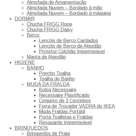
Almofada de Amamentação
Almofada Nuvem – Bordado à mão
Almofada Nuvem – Bordado à máquina
DORMIR
Chucha FRIGG Rope
Chucha FRIGG Daisy
Berço
Lençóis de Berço Cardados
Lençóis de Berço de Algodão
Protetor Colchão Impermeável
Manta de Algodão
HIGIENE
BANHO
Poncho Toalha
Toalha de Banho
MUDA DA FRALDA
Bolsa Necessaire
Necessaire Plastificado
Conjunto de 3 Cestinhos
Forra de Trocador VADRA do IKEA
Muda Fraldas Portátil
Porta Toalhitas e Fraldas
Resguardo Impermeável
BRINQUEDOS
Brinquedos de Praia