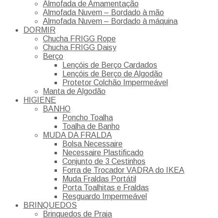
Almofada de Amamentação
Almofada Nuvem – Bordado à mão
Almofada Nuvem – Bordado à máquina
DORMIR
Chucha FRIGG Rope
Chucha FRIGG Daisy
Berço
Lençóis de Berço Cardados
Lençóis de Berço de Algodão
Protetor Colchão Impermeável
Manta de Algodão
HIGIENE
BANHO
Poncho Toalha
Toalha de Banho
MUDA DA FRALDA
Bolsa Necessaire
Necessaire Plastificado
Conjunto de 3 Cestinhos
Forra de Trocador VADRA do IKEA
Muda Fraldas Portátil
Porta Toalhitas e Fraldas
Resguardo Impermeável
BRINQUEDOS
Brinquedos de Praia