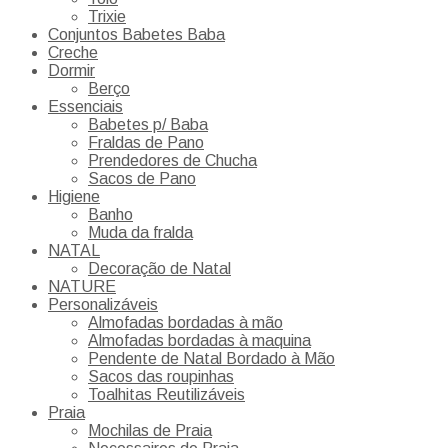
Trixie
Conjuntos Babetes Baba
Creche
Dormir
Berço
Essenciais
Babetes p/ Baba
Fraldas de Pano
Prendedores de Chucha
Sacos de Pano
Higiene
Banho
Muda da fralda
NATAL
Decoração de Natal
NATURE
Personalizáveis
Almofadas bordadas à mão
Almofadas bordadas à maquina
Pendente de Natal Bordado à Mão
Sacos das roupinhas
Toalhitas Reutilizáveis
Praia
Mochilas de Praia