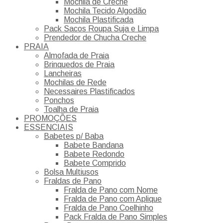
Mochila de Creche
Mochila Tecido Algodão
Mochila Plastificada
Pack Sacos Roupa Suja e Limpa
Prendedor de Chucha Creche
PRAIA
Almofada de Praia
Brinquedos de Praia
Lancheiras
Mochilas de Rede
Necessaires Plastificados
Ponchos
Toalha de Praia
PROMOÇÕES
ESSENCIAIS
Babetes p/ Baba
Babete Bandana
Babete Redondo
Babete Comprido
Bolsa Multiusos
Fraldas de Pano
Fralda de Pano com Nome
Fralda de Pano com Aplique
Fralda de Pano Coelhinho
Pack Fralda de Pano Simples