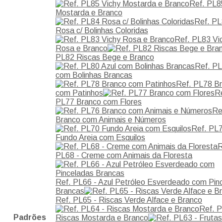
Ref. PL8
Mostarda e Branco
Ref. P
Rosa c/ Bolinhas Coloridas
Ref. PL83 Vi
Rosa e Branco
PL82 Riscas Bege e Branco
Ref. PL
com Bolinhas Brancas
Ref. PL78 B
com Patinhos
R
PL77 Branco com Flores
Re
Branco com Animais e Números
Ref. PL
Fundo Areia com Esquilos
R
PL68 - Creme com Animais da Floresta
Ref. PL66 - Azul Petróleo Esverdeado com Pin
Brancas
Ref. PL65 - Riscas Verde Alface e Branco
Ref. P
Padrões
Riscas Mostarda e Branco