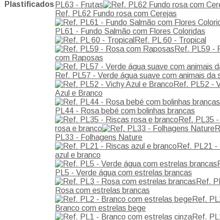
Plastificados
PL63 - Frutas
Ref. PL62 Fundo rosa com Cerejas
PL61 - Fundo Salmão com Flores Coloridas
Ref. PL 60 - Tropical
Ref. PL59 -
com Raposas
Ref. PL57 - Verde água suave com animais da 
Ref. PL52 - 
Azul e Branco
PL44 - Rosa bebé com bolinhas brancas
Ref. PL35 -
rosa e branco
R
PL33 - Folhagens Nature
Ref. PL21 -
azul e branco
PL5 - Verde água com estrelas brancas
Ref. P
Rosa com estrelas brancas
Ref. PL
Branco com estrelas bege
Ref. PL