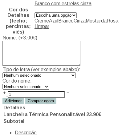
Branco com estrelas cinza
Cor dos
Detalhes
(fecho;
Creme
Azul
Branco
Cinza
Mostarda
Rosa
percintas;
Limpar
viés)
Nome: (+
3.00
€
)
Tipo de letra (ver exemplos abaixo):
Cor do nome:
Adicionar
Comprar agora
Detalhes
Lancheira Térmica Personalizável
23.90
€
Subtotal
Descrição