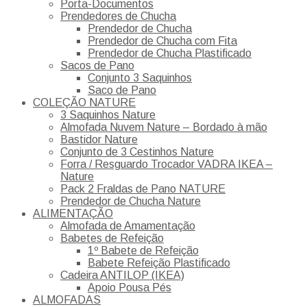
Porta-Documentos
Prendedores de Chucha
Prendedor de Chucha
Prendedor de Chucha com Fita
Prendedor de Chucha Plastificado
Sacos de Pano
Conjunto 3 Saquinhos
Saco de Pano
COLEÇÃO NATURE
3 Saquinhos Nature
Almofada Nuvem Nature – Bordado à mão
Bastidor Nature
Conjunto de 3 Cestinhos Nature
Forra / Resguardo Trocador VADRA IKEA –
Nature
Pack 2 Fraldas de Pano NATURE
Prendedor de Chucha Nature
ALIMENTAÇÃO
Almofada de Amamentação
Babetes de Refeição
1º Babete de Refeição
Babete Refeição Plastificado
Cadeira ANTILOP (IKEA)
Apoio Pousa Pés
ALMOFADAS