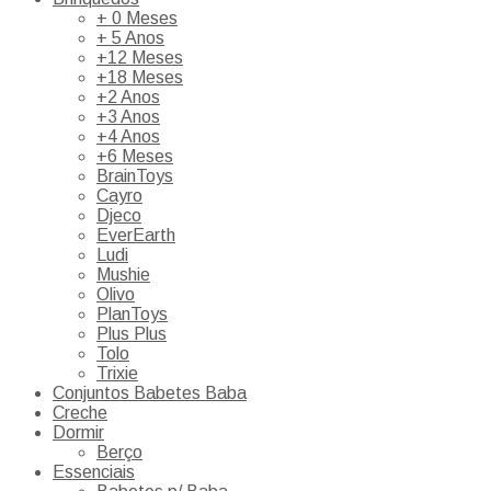
+ 0 Meses
+ 5 Anos
+12 Meses
+18 Meses
+2 Anos
+3 Anos
+4 Anos
+6 Meses
BrainToys
Cayro
Djeco
EverEarth
Ludi
Mushie
Olivo
PlanToys
Plus Plus
Tolo
Trixie
Conjuntos Babetes Baba
Creche
Dormir
Berço
Essenciais