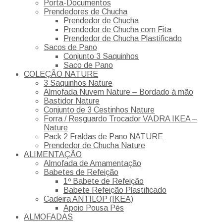
Porta-Documentos
Prendedores de Chucha
Prendedor de Chucha
Prendedor de Chucha com Fita
Prendedor de Chucha Plastificado
Sacos de Pano
Conjunto 3 Saquinhos
Saco de Pano
COLEÇÃO NATURE
3 Saquinhos Nature
Almofada Nuvem Nature – Bordado à mão
Bastidor Nature
Conjunto de 3 Cestinhos Nature
Forra / Resguardo Trocador VADRA IKEA –
Nature
Pack 2 Fraldas de Pano NATURE
Prendedor de Chucha Nature
ALIMENTAÇÃO
Almofada de Amamentação
Babetes de Refeição
1º Babete de Refeição
Babete Refeição Plastificado
Cadeira ANTILOP (IKEA)
Apoio Pousa Pés
ALMOFADAS