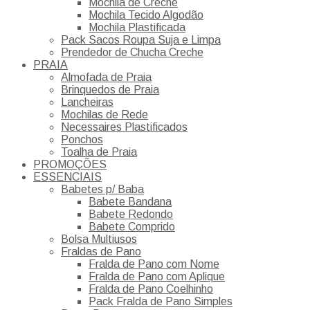
Mochila de Creche
Mochila Tecido Algodão
Mochila Plastificada
Pack Sacos Roupa Suja e Limpa
Prendedor de Chucha Creche
PRAIA
Almofada de Praia
Brinquedos de Praia
Lancheiras
Mochilas de Rede
Necessaires Plastificados
Ponchos
Toalha de Praia
PROMOÇÕES
ESSENCIAIS
Babetes p/ Baba
Babete Bandana
Babete Redondo
Babete Comprido
Bolsa Multiusos
Fraldas de Pano
Fralda de Pano com Nome
Fralda de Pano com Aplique
Fralda de Pano Coelhinho
Pack Fralda de Pano Simples