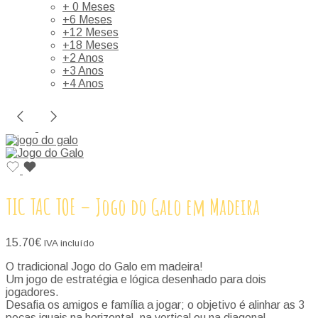
+ 0 Meses
+6 Meses
+12 Meses
+18 Meses
+2 Anos
+3 Anos
+4 Anos
TIC TAC TOE – Jogo do Galo em Madeira
15.70
€
IVA incluído
O tradicional Jogo do Galo em madeira!
Um jogo de estratégia e lógica desenhado para dois
jogadores.
Desafia os amigos e família a jogar; o objetivo é alinhar as 3
peças iguais na horizontal, na vertical ou na diagonal.