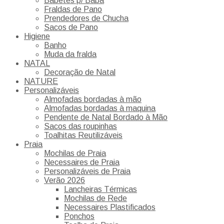
Babetes p/ Baba
Fraldas de Pano
Prendedores de Chucha
Sacos de Pano
Higiene
Banho
Muda da fralda
NATAL
Decoração de Natal
NATURE
Personalizáveis
Almofadas bordadas à mão
Almofadas bordadas à maquina
Pendente de Natal Bordado à Mão
Sacos das roupinhas
Toalhitas Reutilizáveis
Praia
Mochilas de Praia
Necessaires de Praia
Personalizáveis de Praia
Verão 2026
Lancheiras Térmicas
Mochilas de Rede
Necessaires Plastificados
Ponchos