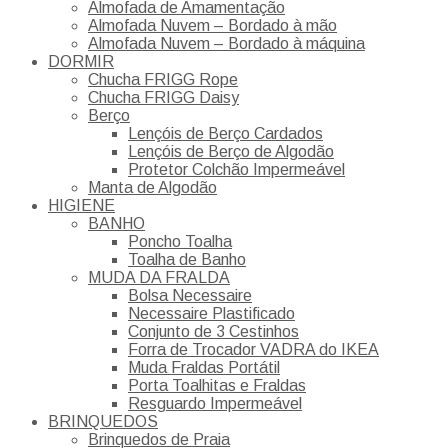
Almofada de Amamentação
Almofada Nuvem – Bordado à mão
Almofada Nuvem – Bordado à máquina
DORMIR
Chucha FRIGG Rope
Chucha FRIGG Daisy
Berço
Lençóis de Berço Cardados
Lençóis de Berço de Algodão
Protetor Colchão Impermeável
Manta de Algodão
HIGIENE
BANHO
Poncho Toalha
Toalha de Banho
MUDA DA FRALDA
Bolsa Necessaire
Necessaire Plastificado
Conjunto de 3 Cestinhos
Forra de Trocador VADRA do IKEA
Muda Fraldas Portátil
Porta Toalhitas e Fraldas
Resguardo Impermeável
BRINQUEDOS
Brinquedos de Praia