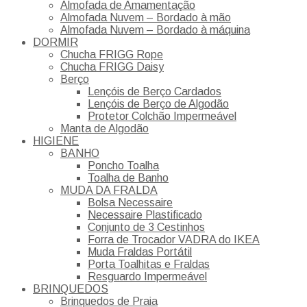
Almofada de Amamentação
Almofada Nuvem – Bordado à mão
Almofada Nuvem – Bordado à máquina
DORMIR
Chucha FRIGG Rope
Chucha FRIGG Daisy
Berço
Lençóis de Berço Cardados
Lençóis de Berço de Algodão
Protetor Colchão Impermeável
Manta de Algodão
HIGIENE
BANHO
Poncho Toalha
Toalha de Banho
MUDA DA FRALDA
Bolsa Necessaire
Necessaire Plastificado
Conjunto de 3 Cestinhos
Forra de Trocador VADRA do IKEA
Muda Fraldas Portátil
Porta Toalhitas e Fraldas
Resguardo Impermeável
BRINQUEDOS
Brinquedos de Praia