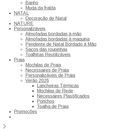
Banho
Muda da fralda
NATAL
Decoração de Natal
NATURE
Personalizáveis
Almofadas bordadas à mão
Almofadas bordadas à maquina
Pendente de Natal Bordado à Mão
Sacos das roupinhas
Toalhitas Reutilizáveis
Praia
Mochilas de Praia
Necessaires de Praia
Personalizáveis de Praia
Verão 2026
Lancheiras Térmicas
Mochilas de Rede
Necessaires Plastificados
Ponchos
Toalha de Praia
Promoções