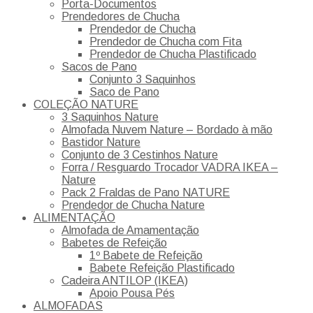
Porta-Documentos
Prendedores de Chucha
Prendedor de Chucha
Prendedor de Chucha com Fita
Prendedor de Chucha Plastificado
Sacos de Pano
Conjunto 3 Saquinhos
Saco de Pano
COLEÇÃO NATURE
3 Saquinhos Nature
Almofada Nuvem Nature – Bordado à mão
Bastidor Nature
Conjunto de 3 Cestinhos Nature
Forra / Resguardo Trocador VADRA IKEA –
Nature
Pack 2 Fraldas de Pano NATURE
Prendedor de Chucha Nature
ALIMENTAÇÃO
Almofada de Amamentação
Babetes de Refeição
1º Babete de Refeição
Babete Refeição Plastificado
Cadeira ANTILOP (IKEA)
Apoio Pousa Pés
ALMOFADAS