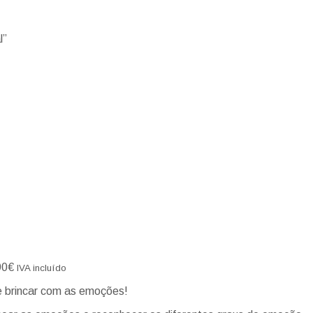
l”
90
€
IVA incluído
e brincar com as emoções!