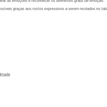
ear as emoções e reconhecer os diferentes graus de emoção.
síveis graças aos rostos expressivos a serem recriados no tabu