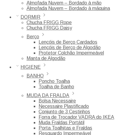
Almofada Nuvem – Bordado à mão
Almofada Nuvem – Bordado à máquina
DORMIR
Chucha FRIGG Rope
Chucha FRIGG Daisy
Berço
Lençóis de Berço Cardados
Lençóis de Berço de Algodão
Protetor Colchão Impermeável
Manta de Algodão
HIGIENE
BANHO
Poncho Toalha
Toalha de Banho
MUDA DA FRALDA
Bolsa Necessaire
Necessaire Plastificado
Conjunto de 3 Cestinhos
Forra de Trocador VADRA do IKEA
Muda Fraldas Portátil
Porta Toalhitas e Fraldas
Resguardo Impermeável