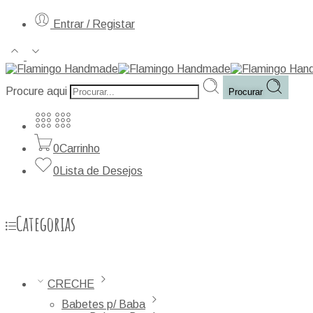
Entrar / Registar
Procure aqui
Procurar
0
Carrinho
0
Lista de Desejos
Categorias
CRECHE
Babetes p/ Baba