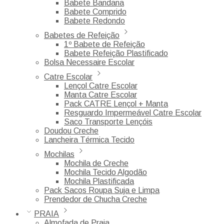
Babete Bandana
Babete Comprido
Babete Redondo
Babetes de Refeição
1º Babete de Refeição
Babete Refeição Plastificado
Bolsa Necessaire Escolar
Catre Escolar
Lençol Catre Escolar
Manta Catre Escolar
Pack CATRE Lençol + Manta
Resguardo Impermeável Catre Escolar
Saco Transporte Lençóis
Doudou Creche
Lancheira Térmica Tecido
Mochilas
Mochila de Creche
Mochila Tecido Algodão
Mochila Plastificada
Pack Sacos Roupa Suja e Limpa
Prendedor de Chucha Creche
PRAIA
Almofada de Praia