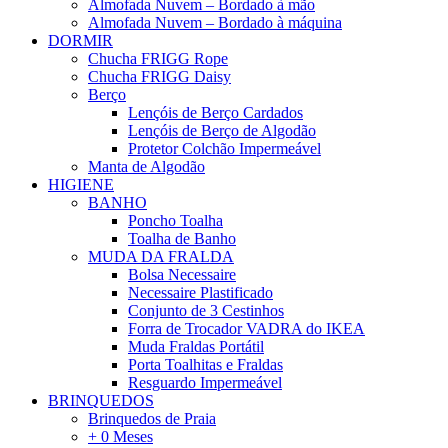
Almofada Nuvem – Bordado à mão
Almofada Nuvem – Bordado à máquina
DORMIR
Chucha FRIGG Rope
Chucha FRIGG Daisy
Berço
Lençóis de Berço Cardados
Lençóis de Berço de Algodão
Protetor Colchão Impermeável
Manta de Algodão
HIGIENE
BANHO
Poncho Toalha
Toalha de Banho
MUDA DA FRALDA
Bolsa Necessaire
Necessaire Plastificado
Conjunto de 3 Cestinhos
Forra de Trocador VADRA do IKEA
Muda Fraldas Portátil
Porta Toalhitas e Fraldas
Resguardo Impermeável
BRINQUEDOS
Brinquedos de Praia
+ 0 Meses