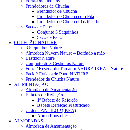
Porta-Documentos
Prendedores de Chucha
Prendedor de Chucha
Prendedor de Chucha com Fita
Prendedor de Chucha Plastificado
Sacos de Pano
Conjunto 3 Saquinhos
Saco de Pano
COLEÇÃO NATURE
3 Saquinhos Nature
Almofada Nuvem Nature – Bordado à mão
Bastidor Nature
Conjunto de 3 Cestinhos Nature
Forra / Resguardo Trocador VADRA IKEA – Nature
Pack 2 Fraldas de Pano NATURE
Prendedor de Chucha Nature
ALIMENTAÇÃO
Almofada de Amamentação
Babetes de Refeição
1º Babete de Refeição
Babete Refeição Plastificado
Cadeira ANTILOP (IKEA)
Apoio Pousa Pés
ALMOFADAS
Almofada de Amamentação