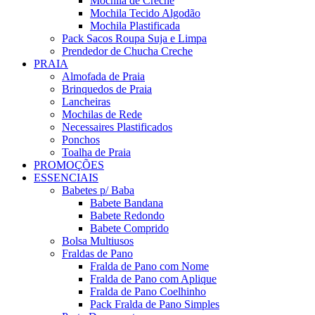
Mochila de Creche
Mochila Tecido Algodão
Mochila Plastificada
Pack Sacos Roupa Suja e Limpa
Prendedor de Chucha Creche
PRAIA
Almofada de Praia
Brinquedos de Praia
Lancheiras
Mochilas de Rede
Necessaires Plastificados
Ponchos
Toalha de Praia
PROMOÇÕES
ESSENCIAIS
Babetes p/ Baba
Babete Bandana
Babete Redondo
Babete Comprido
Bolsa Multiusos
Fraldas de Pano
Fralda de Pano com Nome
Fralda de Pano com Aplique
Fralda de Pano Coelhinho
Pack Fralda de Pano Simples