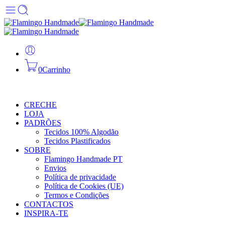
0
Carrinho
CRECHE
LOJA
PADRÕES
Tecidos 100% Algodão
Tecidos Plastificados
SOBRE
Flamingo Handmade PT
Envios
Política de privacidade
Política de Cookies (UE)
Termos e Condições
CONTACTOS
INSPIRA-TE