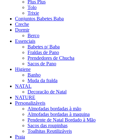
Plus Plus
Tolo
Trixie
Conjuntos Babetes Baba
Creche
Dormir
Berço
Essenciais
Babetes p/ Baba
Fraldas de Pano
Prendedores de Chucha
Sacos de Pano
Higiene
Banho
Muda da fralda
NATAL
Decoração de Natal
NATURE
Personalizáveis
Almofadas bordadas à mão
Almofadas bordadas à maquina
Pendente de Natal Bordado à Mão
Sacos das roupinhas
Toalhitas Reutilizáveis
Praia