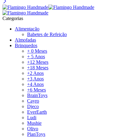
Categorias
Alimentação
Babetes de Refeição
Almofadas
Brinquedos
+ 0 Meses
+ 5 Anos
+12 Meses
+18 Meses
+2 Anos
+3 Anos
+4 Anos
+6 Meses
BrainToys
Cayro
Djeco
EverEarth
Ludi
Mushie
Olivo
PlanToys