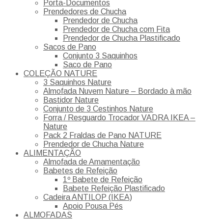
Porta-Documentos
Prendedores de Chucha
Prendedor de Chucha
Prendedor de Chucha com Fita
Prendedor de Chucha Plastificado
Sacos de Pano
Conjunto 3 Saquinhos
Saco de Pano
COLEÇÃO NATURE
3 Saquinhos Nature
Almofada Nuvem Nature – Bordado à mão
Bastidor Nature
Conjunto de 3 Cestinhos Nature
Forra / Resguardo Trocador VADRA IKEA –
Nature
Pack 2 Fraldas de Pano NATURE
Prendedor de Chucha Nature
ALIMENTAÇÃO
Almofada de Amamentação
Babetes de Refeição
1º Babete de Refeição
Babete Refeição Plastificado
Cadeira ANTILOP (IKEA)
Apoio Pousa Pés
ALMOFADAS