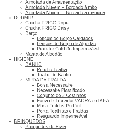
Almofada de Amamentação
Almofada Nuvem – Bordado à mão
Almofada Nuvem – Bordado à máquina
DORMIR
Chucha FRIGG Rope
Chucha FRIGG Daisy
Berço
Lençóis de Berço Cardados
Lençóis de Berço de Algodão
Protetor Colchão Impermeável
Manta de Algodão
HIGIENE
BANHO
Poncho Toalha
Toalha de Banho
MUDA DA FRALDA
Bolsa Necessaire
Necessaire Plastificado
Conjunto de 3 Cestinhos
Forra de Trocador VADRA do IKEA
Muda Fraldas Portátil
Porta Toalhitas e Fraldas
Resguardo Impermeável
BRINQUEDOS
Brinquedos de Praia