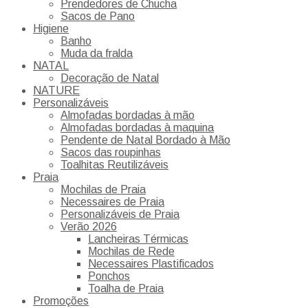
Prendedores de Chucha
Sacos de Pano
Higiene
Banho
Muda da fralda
NATAL
Decoração de Natal
NATURE
Personalizáveis
Almofadas bordadas à mão
Almofadas bordadas à maquina
Pendente de Natal Bordado à Mão
Sacos das roupinhas
Toalhitas Reutilizáveis
Praia
Mochilas de Praia
Necessaires de Praia
Personalizáveis de Praia
Verão 2026
Lancheiras Térmicas
Mochilas de Rede
Necessaires Plastificados
Ponchos
Toalha de Praia
Promoções