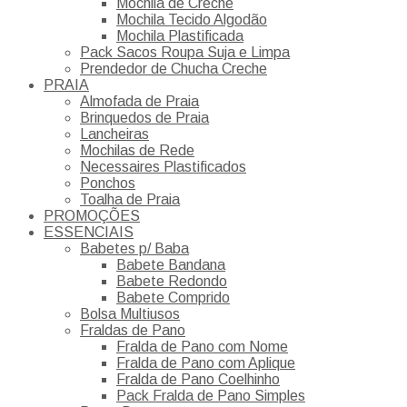
Mochila de Creche
Mochila Tecido Algodão
Mochila Plastificada
Pack Sacos Roupa Suja e Limpa
Prendedor de Chucha Creche
PRAIA
Almofada de Praia
Brinquedos de Praia
Lancheiras
Mochilas de Rede
Necessaires Plastificados
Ponchos
Toalha de Praia
PROMOÇÕES
ESSENCIAIS
Babetes p/ Baba
Babete Bandana
Babete Redondo
Babete Comprido
Bolsa Multiusos
Fraldas de Pano
Fralda de Pano com Nome
Fralda de Pano com Aplique
Fralda de Pano Coelhinho
Pack Fralda de Pano Simples