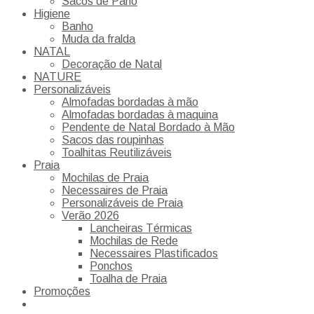
Sacos de Pano
Higiene
Banho
Muda da fralda
NATAL
Decoração de Natal
NATURE
Personalizáveis
Almofadas bordadas à mão
Almofadas bordadas à maquina
Pendente de Natal Bordado à Mão
Sacos das roupinhas
Toalhitas Reutilizáveis
Praia
Mochilas de Praia
Necessaires de Praia
Personalizáveis de Praia
Verão 2026
Lancheiras Térmicas
Mochilas de Rede
Necessaires Plastificados
Ponchos
Toalha de Praia
Promoções