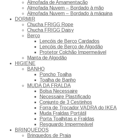
Almofada de Amamentação
Almofada Nuvem – Bordado à mão
Almofada Nuvem – Bordado à máquina
DORMIR
Chucha FRIGG Rope
Chucha FRIGG Daisy
Berço
Lençóis de Berço Cardados
Lençóis de Berço de Algodão
Protetor Colchão Impermeável
Manta de Algodão
HIGIENE
BANHO
Poncho Toalha
Toalha de Banho
MUDA DA FRALDA
Bolsa Necessaire
Necessaire Plastificado
Conjunto de 3 Cestinhos
Forra de Trocador VADRA do IKEA
Muda Fraldas Portátil
Porta Toalhitas e Fraldas
Resguardo Impermeável
BRINQUEDOS
Brinquedos de Praia