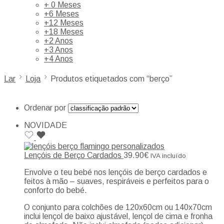
+ 0 Meses
+6 Meses
+12 Meses
+18 Meses
+2 Anos
+3 Anos
+4 Anos
Lar
Loja
Produtos etiquetados com “berço”
Ordenar por
NOVIDADE
Lençóis de Berço Cardados
39.90
€
IVA incluído
Envolve o teu bebé nos lençóis de berço cardados e
feitos à mão – suaves, respiráveis e perfeitos para o
conforto do bebé.
O conjunto para colchões de 120x60cm ou 140x70cm
inclui lençol de baixo ajustável, lençol de cima e fronha