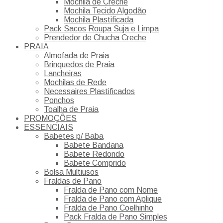
Mochila de Creche
Mochila Tecido Algodão
Mochila Plastificada
Pack Sacos Roupa Suja e Limpa
Prendedor de Chucha Creche
PRAIA
Almofada de Praia
Brinquedos de Praia
Lancheiras
Mochilas de Rede
Necessaires Plastificados
Ponchos
Toalha de Praia
PROMOÇÕES
ESSENCIAIS
Babetes p/ Baba
Babete Bandana
Babete Redondo
Babete Comprido
Bolsa Multiusos
Fraldas de Pano
Fralda de Pano com Nome
Fralda de Pano com Aplique
Fralda de Pano Coelhinho
Pack Fralda de Pano Simples