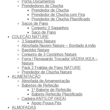
Porta-Documentos
Prendedores de Chucha
Prendedor de Chucha
Prendedor de Chucha com Fita
Prendedor de Chucha Plastificado
Sacos de Pano
Conjunto 3 Saquinhos
Saco de Pano
COLEÇÃO NATURE
3 Saquinhos Nature
Almofada Nuvem Nature – Bordado à mão
Bastidor Nature
Conjunto de 3 Cestinhos Nature
Forra / Resguardo Trocador VADRA IKEA –
Nature
Pack 2 Fraldas de Pano NATURE
Prendedor de Chucha Nature
ALIMENTAÇÃO
Almofada de Amamentação
Babetes de Refeição
1º Babete de Refeição
Babete Refeição Plastificado
Cadeira ANTILOP (IKEA)
Apoio Pousa Pés
ALMOFADAS