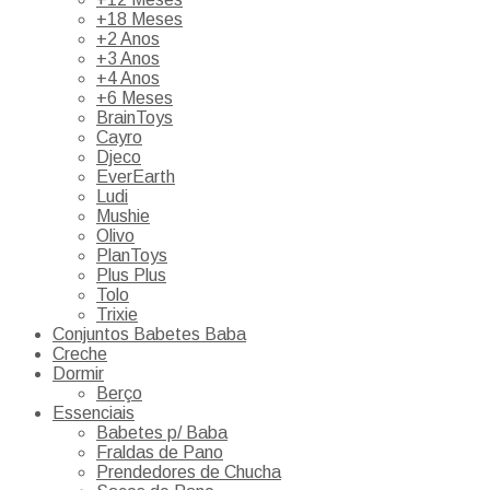
+18 Meses
+2 Anos
+3 Anos
+4 Anos
+6 Meses
BrainToys
Cayro
Djeco
EverEarth
Ludi
Mushie
Olivo
PlanToys
Plus Plus
Tolo
Trixie
Conjuntos Babetes Baba
Creche
Dormir
Berço
Essenciais
Babetes p/ Baba
Fraldas de Pano
Prendedores de Chucha