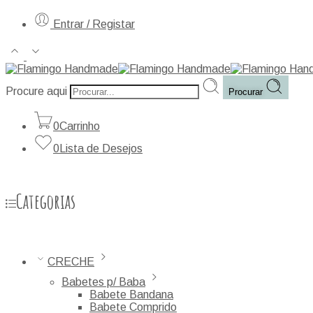
Entrar / Registar
Procure aqui
Procurar
0
Carrinho
0
Lista de Desejos
Categorias
CRECHE
Babetes p/ Baba
Babete Bandana
Babete Comprido