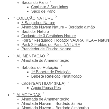
Sacos de Pano
Conjunto 3 Saquinhos
Saco de Pano
COLEÇÃO NATURE
3 Saquinhos Nature
Almofada Nuvem Nature – Bordado à mão
Bastidor Nature
Conjunto de 3 Cestinhos Nature
Forra / Resguardo Trocador VADRA IKEA – Natur
Pack 2 Fraldas de Pano NATURE
Prendedor de Chucha Nature
ALIMENTAÇÃO
Almofada de Amamentação
Babetes de Refeição
1º Babete de Refeição
Babete Refeição Plastificado
Cadeira ANTILOP (IKEA)
Apoio Pousa Pés
ALMOFADAS
Almofada de Amamentação
Almofada Nuvem – Bordado à mão
Almofada Nuvem – Bordado à máquina