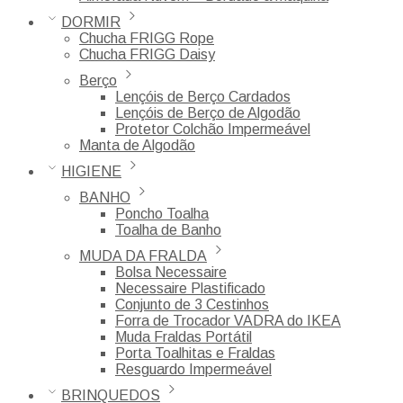
DORMIR
Chucha FRIGG Rope
Chucha FRIGG Daisy
Berço
Lençóis de Berço Cardados
Lençóis de Berço de Algodão
Protetor Colchão Impermeável
Manta de Algodão
HIGIENE
BANHO
Poncho Toalha
Toalha de Banho
MUDA DA FRALDA
Bolsa Necessaire
Necessaire Plastificado
Conjunto de 3 Cestinhos
Forra de Trocador VADRA do IKEA
Muda Fraldas Portátil
Porta Toalhitas e Fraldas
Resguardo Impermeável
BRINQUEDOS