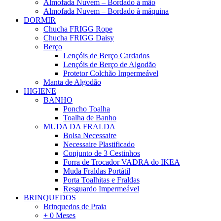
Almofada Nuvem – Bordado à mão
Almofada Nuvem – Bordado à máquina
DORMIR
Chucha FRIGG Rope
Chucha FRIGG Daisy
Berço
Lençóis de Berço Cardados
Lençóis de Berço de Algodão
Protetor Colchão Impermeável
Manta de Algodão
HIGIENE
BANHO
Poncho Toalha
Toalha de Banho
MUDA DA FRALDA
Bolsa Necessaire
Necessaire Plastificado
Conjunto de 3 Cestinhos
Forra de Trocador VADRA do IKEA
Muda Fraldas Portátil
Porta Toalhitas e Fraldas
Resguardo Impermeável
BRINQUEDOS
Brinquedos de Praia
+ 0 Meses