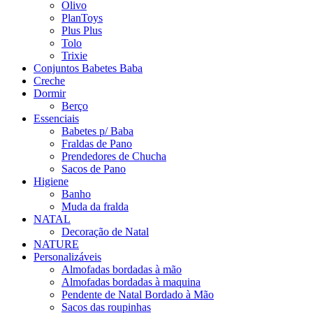
Olivo
PlanToys
Plus Plus
Tolo
Trixie
Conjuntos Babetes Baba
Creche
Dormir
Berço
Essenciais
Babetes p/ Baba
Fraldas de Pano
Prendedores de Chucha
Sacos de Pano
Higiene
Banho
Muda da fralda
NATAL
Decoração de Natal
NATURE
Personalizáveis
Almofadas bordadas à mão
Almofadas bordadas à maquina
Pendente de Natal Bordado à Mão
Sacos das roupinhas