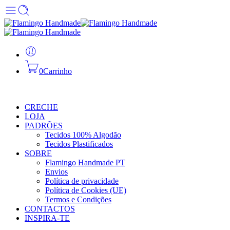
0
Carrinho
CRECHE
LOJA
PADRÕES
Tecidos 100% Algodão
Tecidos Plastificados
SOBRE
Flamingo Handmade PT
Envios
Política de privacidade
Política de Cookies (UE)
Termos e Condições
CONTACTOS
INSPIRA-TE