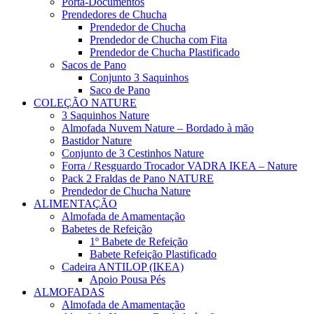
Porta-Documentos
Prendedores de Chucha
Prendedor de Chucha
Prendedor de Chucha com Fita
Prendedor de Chucha Plastificado
Sacos de Pano
Conjunto 3 Saquinhos
Saco de Pano
COLEÇÃO NATURE
3 Saquinhos Nature
Almofada Nuvem Nature – Bordado à mão
Bastidor Nature
Conjunto de 3 Cestinhos Nature
Forra / Resguardo Trocador VADRA IKEA – Nature
Pack 2 Fraldas de Pano NATURE
Prendedor de Chucha Nature
ALIMENTAÇÃO
Almofada de Amamentação
Babetes de Refeição
1º Babete de Refeição
Babete Refeição Plastificado
Cadeira ANTILOP (IKEA)
Apoio Pousa Pés
ALMOFADAS
Almofada de Amamentação