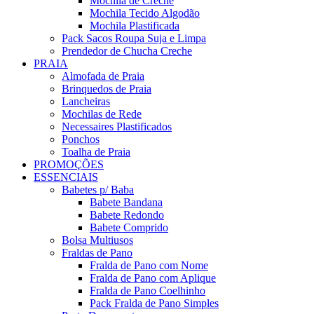
Mochila de Creche
Mochila Tecido Algodão
Mochila Plastificada
Pack Sacos Roupa Suja e Limpa
Prendedor de Chucha Creche
PRAIA
Almofada de Praia
Brinquedos de Praia
Lancheiras
Mochilas de Rede
Necessaires Plastificados
Ponchos
Toalha de Praia
PROMOÇÕES
ESSENCIAIS
Babetes p/ Baba
Babete Bandana
Babete Redondo
Babete Comprido
Bolsa Multiusos
Fraldas de Pano
Fralda de Pano com Nome
Fralda de Pano com Aplique
Fralda de Pano Coelhinho
Pack Fralda de Pano Simples