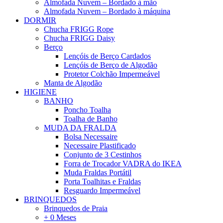
Almofada Nuvem – Bordado à mão
Almofada Nuvem – Bordado à máquina
DORMIR
Chucha FRIGG Rope
Chucha FRIGG Daisy
Berço
Lençóis de Berço Cardados
Lençóis de Berço de Algodão
Protetor Colchão Impermeável
Manta de Algodão
HIGIENE
BANHO
Poncho Toalha
Toalha de Banho
MUDA DA FRALDA
Bolsa Necessaire
Necessaire Plastificado
Conjunto de 3 Cestinhos
Forra de Trocador VADRA do IKEA
Muda Fraldas Portátil
Porta Toalhitas e Fraldas
Resguardo Impermeável
BRINQUEDOS
Brinquedos de Praia
+ 0 Meses