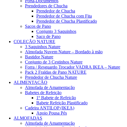
Porta-Documentos
Prendedores de Chucha
Prendedor de Chucha
Prendedor de Chucha com Fita
Prendedor de Chucha Plastificado
Sacos de Pano
Conjunto 3 Saquinhos
Saco de Pano
COLEÇÃO NATURE
3 Saquinhos Nature
Almofada Nuvem Nature – Bordado à mão
Bastidor Nature
Conjunto de 3 Cestinhos Nature
Forra / Resguardo Trocador VADRA IKEA – Nature
Pack 2 Fraldas de Pano NATURE
Prendedor de Chucha Nature
ALIMENTAÇÃO
Almofada de Amamentação
Babetes de Refeição
1º Babete de Refeição
Babete Refeição Plastificado
Cadeira ANTILOP (IKEA)
Apoio Pousa Pés
ALMOFADAS
Almofada de Amamentação