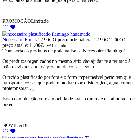
Personaliza já a mochila de praia para o teu verão!
PROMOÇÃO
Limitado
Necessaire Frutas
12.90
€
O preço original era: 12.90€.
11.00
€
O
preço atual é: 11.00€.
IVA incluído
Transporta os produtos de praia na Bolsa Necessaire Flamingo!
Os produtos organizados no mesmo sítio vão ajudar-te a ter tudo à
mão e evitares andar à procura de coisas à solta.
O tecido plastificado por fora e o forro impermeável permitem que
transportes coisas que podem molhar (soro fisiológico, água, cremes,
protetor solar…).
Faz a combinação com a mochila de praia com rede e a almofada de
praia!
NOVIDADE