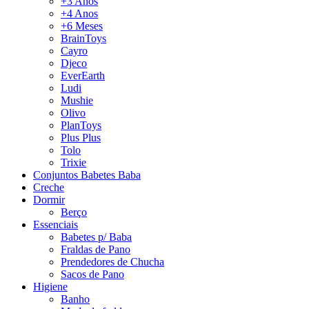
+3 Anos
+4 Anos
+6 Meses
BrainToys
Cayro
Djeco
EverEarth
Ludi
Mushie
Olivo
PlanToys
Plus Plus
Tolo
Trixie
Conjuntos Babetes Baba
Creche
Dormir
Berço
Essenciais
Babetes p/ Baba
Fraldas de Pano
Prendedores de Chucha
Sacos de Pano
Higiene
Banho