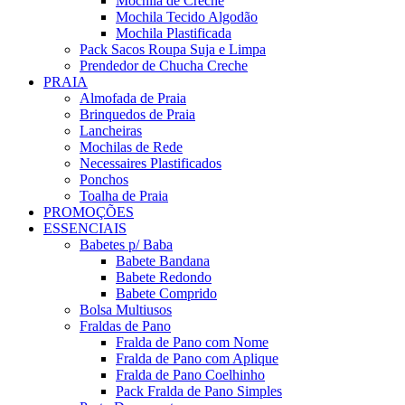
Mochila de Creche
Mochila Tecido Algodão
Mochila Plastificada
Pack Sacos Roupa Suja e Limpa
Prendedor de Chucha Creche
PRAIA
Almofada de Praia
Brinquedos de Praia
Lancheiras
Mochilas de Rede
Necessaires Plastificados
Ponchos
Toalha de Praia
PROMOÇÕES
ESSENCIAIS
Babetes p/ Baba
Babete Bandana
Babete Redondo
Babete Comprido
Bolsa Multiusos
Fraldas de Pano
Fralda de Pano com Nome
Fralda de Pano com Aplique
Fralda de Pano Coelhinho
Pack Fralda de Pano Simples