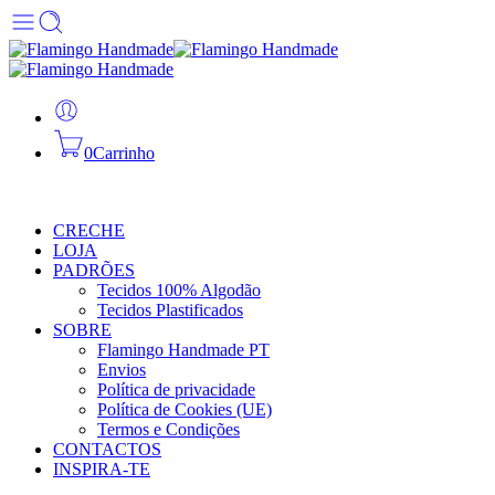
0
Carrinho
CRECHE
LOJA
PADRÕES
Tecidos 100% Algodão
Tecidos Plastificados
SOBRE
Flamingo Handmade PT
Envios
Política de privacidade
Política de Cookies (UE)
Termos e Condições
CONTACTOS
INSPIRA-TE