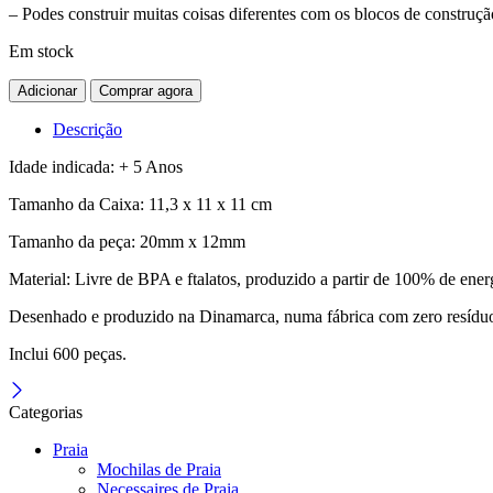
– Podes construir muitas coisas diferentes com os blocos de construçã
Em stock
Quantidade
Adicionar
Comprar agora
PLUS-
PLUS
Descrição
Basic
/
Idade indicada: + 5 Anos
600
Tamanho da Caixa: 11,3 x 11 x 11 cm
PCS
Tamanho da peça: 20mm x 12mm
Material: Livre de BPA e ftalatos, produzido a partir de 100% de energ
Desenhado e produzido na Dinamarca, numa fábrica com zero resíduos 
Inclui 600 peças.
Categorias
Praia
Mochilas de Praia
Necessaires de Praia