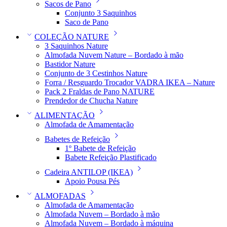
Sacos de Pano
Conjunto 3 Saquinhos
Saco de Pano
COLEÇÃO NATURE
3 Saquinhos Nature
Almofada Nuvem Nature – Bordado à mão
Bastidor Nature
Conjunto de 3 Cestinhos Nature
Forra / Resguardo Trocador VADRA IKEA – Nature
Pack 2 Fraldas de Pano NATURE
Prendedor de Chucha Nature
ALIMENTAÇÃO
Almofada de Amamentação
Babetes de Refeição
1º Babete de Refeição
Babete Refeição Plastificado
Cadeira ANTILOP (IKEA)
Apoio Pousa Pés
ALMOFADAS
Almofada de Amamentação
Almofada Nuvem – Bordado à mão
Almofada Nuvem – Bordado à máquina