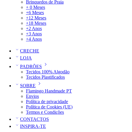
Brinquedos de Praia
+ 0 Meses
+6 Meses
+12 Meses
+18 Meses
+2 Anos
+3 Anos
+4 Anos
CRECHE
LOJA
PADRÕES
Tecidos 100% Algodão
Tecidos Plastificados
SOBRE
Flamingo Handmade PT
Envios
Política de privacidade
Política de Cookies (UE)
Termos e Condições
CONTACTOS
INSPIRA-TE