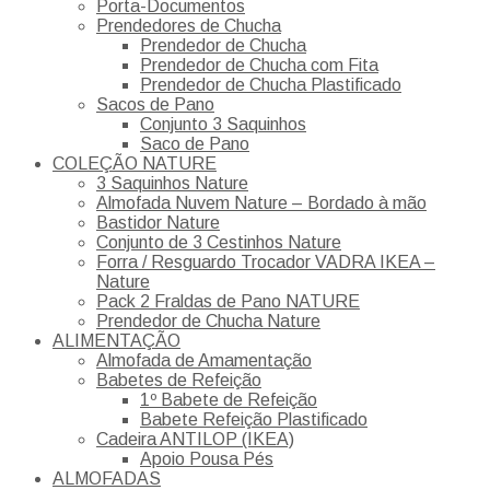
Porta-Documentos
Prendedores de Chucha
Prendedor de Chucha
Prendedor de Chucha com Fita
Prendedor de Chucha Plastificado
Sacos de Pano
Conjunto 3 Saquinhos
Saco de Pano
COLEÇÃO NATURE
3 Saquinhos Nature
Almofada Nuvem Nature – Bordado à mão
Bastidor Nature
Conjunto de 3 Cestinhos Nature
Forra / Resguardo Trocador VADRA IKEA –
Nature
Pack 2 Fraldas de Pano NATURE
Prendedor de Chucha Nature
ALIMENTAÇÃO
Almofada de Amamentação
Babetes de Refeição
1º Babete de Refeição
Babete Refeição Plastificado
Cadeira ANTILOP (IKEA)
Apoio Pousa Pés
ALMOFADAS