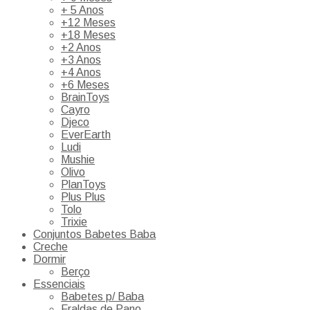
+ 5 Anos
+12 Meses
+18 Meses
+2 Anos
+3 Anos
+4 Anos
+6 Meses
BrainToys
Cayro
Djeco
EverEarth
Ludi
Mushie
Olivo
PlanToys
Plus Plus
Tolo
Trixie
Conjuntos Babetes Baba
Creche
Dormir
Berço
Essenciais
Babetes p/ Baba
Fraldas de Pano