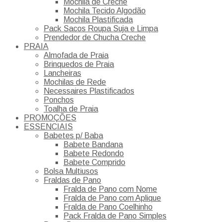
Mochila de Creche
Mochila Tecido Algodão
Mochila Plastificada
Pack Sacos Roupa Suja e Limpa
Prendedor de Chucha Creche
PRAIA
Almofada de Praia
Brinquedos de Praia
Lancheiras
Mochilas de Rede
Necessaires Plastificados
Ponchos
Toalha de Praia
PROMOÇÕES
ESSENCIAIS
Babetes p/ Baba
Babete Bandana
Babete Redondo
Babete Comprido
Bolsa Multiusos
Fraldas de Pano
Fralda de Pano com Nome
Fralda de Pano com Aplique
Fralda de Pano Coelhinho
Pack Fralda de Pano Simples