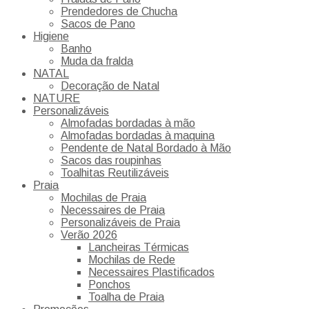
Prendedores de Chucha
Sacos de Pano
Higiene
Banho
Muda da fralda
NATAL
Decoração de Natal
NATURE
Personalizáveis
Almofadas bordadas à mão
Almofadas bordadas à maquina
Pendente de Natal Bordado à Mão
Sacos das roupinhas
Toalhitas Reutilizáveis
Praia
Mochilas de Praia
Necessaires de Praia
Personalizáveis de Praia
Verão 2026
Lancheiras Térmicas
Mochilas de Rede
Necessaires Plastificados
Ponchos
Toalha de Praia