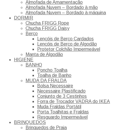
Almofada de Amamentação
Almofada Nuvem – Bordado à mão
Almofada Nuvem – Bordado à máquina
DORMIR
Chucha FRIGG Rope
Chucha FRIGG Daisy
Berço
Lençóis de Berço Cardados
Lençóis de Berço de Algodão
Protetor Colchão Impermeável
Manta de Algodão
HIGIENE
BANHO
Poncho Toalha
Toalha de Banho
MUDA DA FRALDA
Bolsa Necessaire
Necessaire Plastificado
Conjunto de 3 Cestinhos
Forra de Trocador VADRA do IKEA
Muda Fraldas Portátil
Porta Toalhitas e Fraldas
Resguardo Impermeável
BRINQUEDOS
Brinquedos de Praia